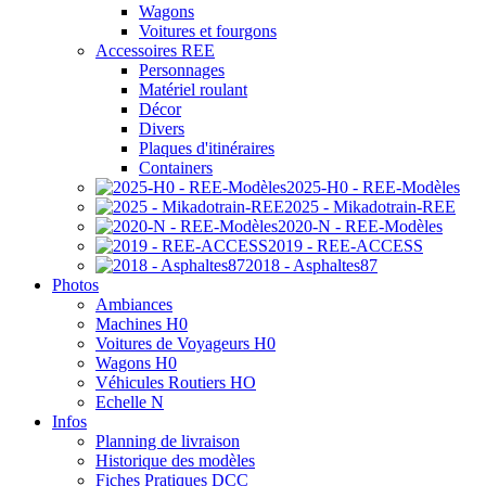
Wagons
Voitures et fourgons
Accessoires REE
Personnages
Matériel roulant
Décor
Divers
Plaques d'itinéraires
Containers
2025-H0 - REE-Modèles
2025 - Mikadotrain-REE
2020-N - REE-Modèles
2019 - REE-ACCESS
2018 - Asphaltes87
Photos
Ambiances
Machines H0
Voitures de Voyageurs H0
Wagons H0
Véhicules Routiers HO
Echelle N
Infos
Planning de livraison
Historique des modèles
Fiches Pratiques DCC