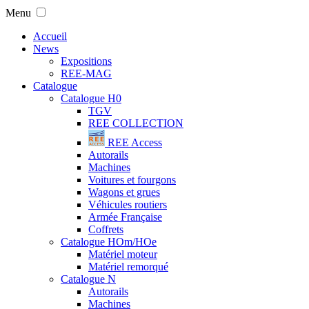
Menu
Accueil
News
Expositions
REE-MAG
Catalogue
Catalogue H0
TGV
REE COLLECTION
REE Access
Autorails
Machines
Voitures et fourgons
Wagons et grues
Véhicules routiers
Armée Française
Coffrets
Catalogue HOm/HOe
Matériel moteur
Matériel remorqué
Catalogue N
Autorails
Machines