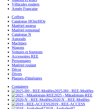
Véhicules routiers
Armée Française
Coffrets
Catalogue HOm/HOe
Matériel moteur
Matériel remorqué
Catalogue N
Autorails
Machines
Wagons
Voitures et fourgons
Accessoires REE
Personnages
Matériel roulant
Décor
Divers
Plaques d'itinéraires
Containers
2025-H0 - REE-Modèles
2025 - Mikadotrain-REE
2020-N - REE-Modèles
2019 - REE-ACCESS
2018 - Asphaltes87