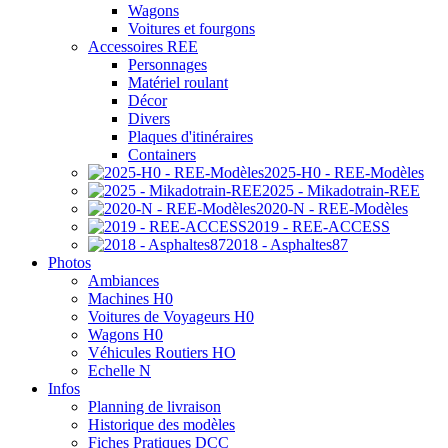
Wagons
Voitures et fourgons
Accessoires REE
Personnages
Matériel roulant
Décor
Divers
Plaques d'itinéraires
Containers
2025-H0 - REE-Modèles
2025 - Mikadotrain-REE
2020-N - REE-Modèles
2019 - REE-ACCESS
2018 - Asphaltes87
Photos
Ambiances
Machines H0
Voitures de Voyageurs H0
Wagons H0
Véhicules Routiers HO
Echelle N
Infos
Planning de livraison
Historique des modèles
Fiches Pratiques DCC