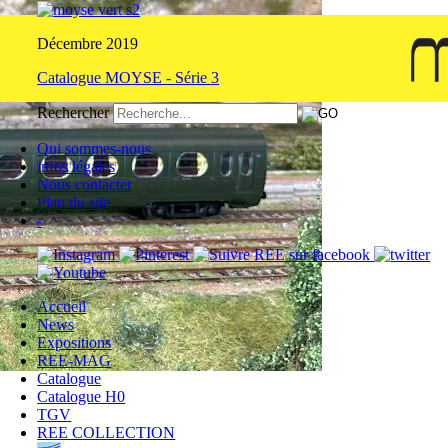
Décembre 2019
Catalogue MOYSE - Série 3
Rechercher
Qui sommes-nous
infos légales
Nous contacter
Plan du site
-
Accueil
News
Expositions
REE-MAG
Catalogue
Catalogue H0
TGV
REE COLLECTION