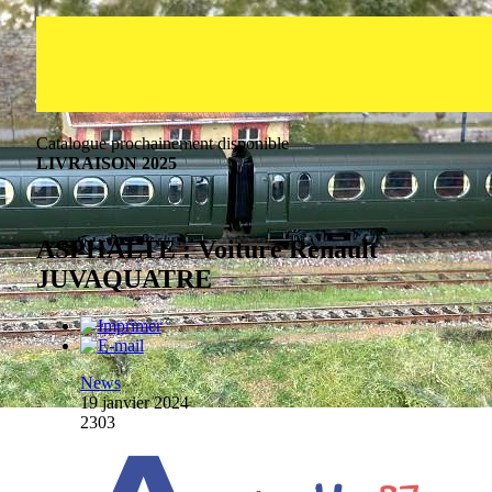
Catalogue prochainement disponible
LIVRAISON 2025
ASPHALTE : Voiture Renault
JUVAQUATRE
News
19 janvier 2024
2303