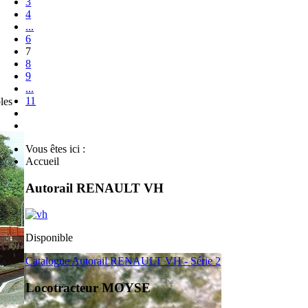
3
4
...
6
7
8
9
...
11
les
Vous êtes ici :
Accueil
Autorail RENAULT VH
Disponible
Catalogue Autorail RENAULT VH - Série 2
Locotracteur MOYSE