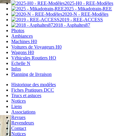
2025-H0 - REE-Modèles
2025 - Mikadotrain-REE
2020-N - REE-Modèles
2019 - REE-ACCESS
2018 - Asphaltes87
Photos
Ambiances
Machines H0
Voitures de Voyageurs H0
Wagons H0
Véhicules Routiers HO
Echelle N
Infos
Planning de livraison
Historique des modèles
Fiches Pratiques DCC
Trucs et astuces
Notices
Liens
Associations
Revues
Revendeurs
Contact
Notices