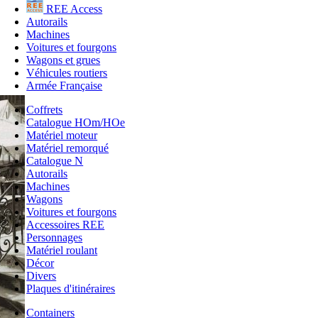
REE Access
Autorails
Machines
Voitures et fourgons
Wagons et grues
Véhicules routiers
Armée Française
Coffrets
Catalogue HOm/HOe
Matériel moteur
Matériel remorqué
Catalogue N
Autorails
Machines
Wagons
Voitures et fourgons
Accessoires REE
Personnages
Matériel roulant
Décor
Divers
Plaques d'itinéraires
Containers