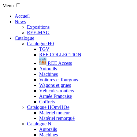
Menu
Accueil
News
Expositions
REE-MAG
Catalogue
Catalogue H0
TGV
REE COLLECTION
REE Access
Autorails
Machines
Voitures et fourgons
Wagons et grues
Véhicules routiers
Armée Française
Coffrets
Catalogue HOm/HOe
Matériel moteur
Matériel remorqué
Catalogue N
Autorails
Machines