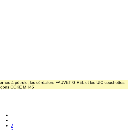
ernes à pétrole, les céréaliers FAUVET-GIREL et les UIC couchettes
 wagons COKE MH45
2