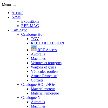
Menu
Accueil
News
Expositions
REE-MAG
Catalogue
Catalogue H0
TGV
REE COLLECTION
REE Access
Autorails
Machines
Voitures et fourgons
Wagons et grues
Véhicules routiers
Armée Française
Coffrets
Catalogue HOm/HOe
Matériel moteur
Matériel remorqué
Catalogue N
Autorails
Machines