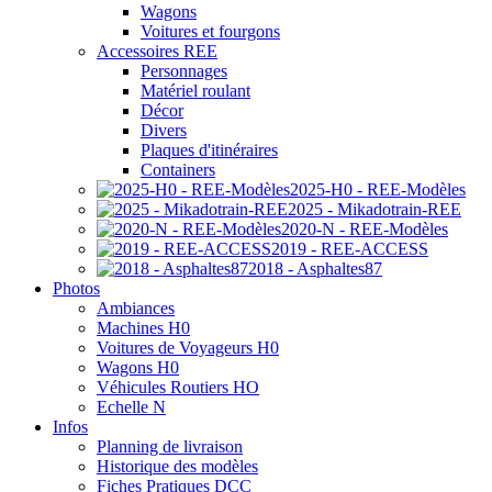
Wagons
Voitures et fourgons
Accessoires REE
Personnages
Matériel roulant
Décor
Divers
Plaques d'itinéraires
Containers
2025-H0 - REE-Modèles
2025 - Mikadotrain-REE
2020-N - REE-Modèles
2019 - REE-ACCESS
2018 - Asphaltes87
Photos
Ambiances
Machines H0
Voitures de Voyageurs H0
Wagons H0
Véhicules Routiers HO
Echelle N
Infos
Planning de livraison
Historique des modèles
Fiches Pratiques DCC