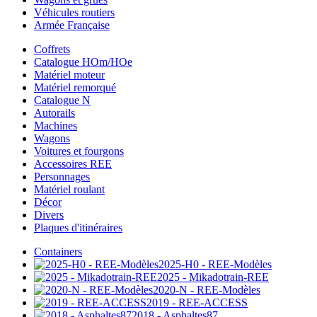
Véhicules routiers
Armée Française
Coffrets
Catalogue HOm/HOe
Matériel moteur
Matériel remorqué
Catalogue N
Autorails
Machines
Wagons
Voitures et fourgons
Accessoires REE
Personnages
Matériel roulant
Décor
Divers
Plaques d'itinéraires
Containers
2025-H0 - REE-Modèles
2025 - Mikadotrain-REE
2020-N - REE-Modèles
2019 - REE-ACCESS
2018 - Asphaltes87