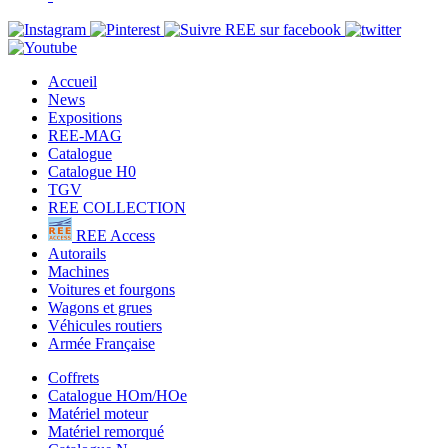
Accueil
News
Expositions
REE-MAG
Catalogue
Catalogue H0
TGV
REE COLLECTION
REE Access
Autorails
Machines
Voitures et fourgons
Wagons et grues
Véhicules routiers
Armée Française
Coffrets
Catalogue HOm/HOe
Matériel moteur
Matériel remorqué