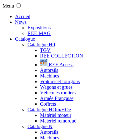
Menu
Accueil
News
Expositions
REE-MAG
Catalogue
Catalogue H0
TGV
REE COLLECTION
REE Access
Autorails
Machines
Voitures et fourgons
Wagons et grues
Véhicules routiers
Armée Française
Coffrets
Catalogue HOm/HOe
Matériel moteur
Matériel remorqué
Catalogue N
Autorails
Machines