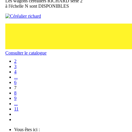
Les wagons céréaliers RICHARD série 2
à l'échelle N sont DISPONIBLES
Consulter le catalogue
2
3
4
...
6
7
8
9
...
11
Vous êtes ici :