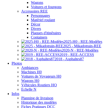
Wagons
Voitures et fourgons
Accessoires REE
Personnages
Matériel roulant
Décor
Divers
Plaques d'itinéraires
Containers
2025-H0 - REE-Modèles
2025 - Mikadotrain-REE
2020-N - REE-Modèles
2019 - REE-ACCESS
2018 - Asphaltes87
Photos
Ambiances
Machines H0
Voitures de Voyageurs H0
Wagons H0
Véhicules Routiers HO
Echelle N
Infos
Planning de livraison
Historique des modèles
Fiches Pratiques DCC