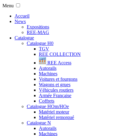
Menu
Accueil
News
Expositions
REE-MAG
Catalogue
Catalogue H0
TGV
REE COLLECTION
REE Access
Autorails
Machines
Voitures et fourgons
Wagons et grues
Véhicules routiers
Armée Française
Coffrets
Catalogue HOm/HOe
Matériel moteur
Matériel remorqué
Catalogue N
Autorails
Machines