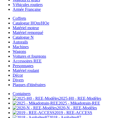
Véhicules routiers
Armée Française
Coffrets
Catalogue HOm/HOe
Matériel moteur
Matériel remorqué
Catalogue N
Autorails
Machines
Wagons
Voitures et fourgons
Accessoires REE
Personnages
Matériel roulant
Décor
Divers
Plaques d'itinéraires
Containers
2025-H0 - REE-Modèles
2025 - Mikadotrain-REE
2020-N - REE-Modèles
2019 - REE-ACCESS
2018 - Asphaltes87