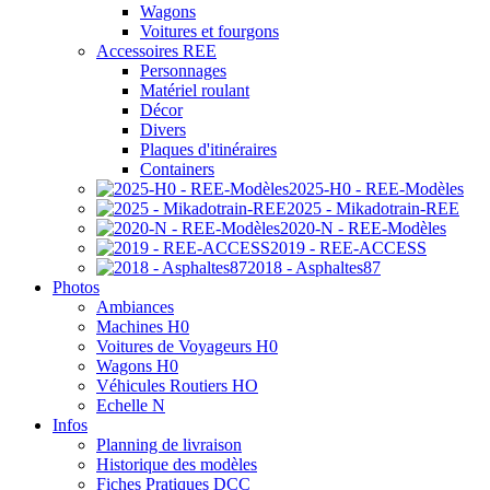
Wagons
Voitures et fourgons
Accessoires REE
Personnages
Matériel roulant
Décor
Divers
Plaques d'itinéraires
Containers
2025-H0 - REE-Modèles
2025 - Mikadotrain-REE
2020-N - REE-Modèles
2019 - REE-ACCESS
2018 - Asphaltes87
Photos
Ambiances
Machines H0
Voitures de Voyageurs H0
Wagons H0
Véhicules Routiers HO
Echelle N
Infos
Planning de livraison
Historique des modèles
Fiches Pratiques DCC