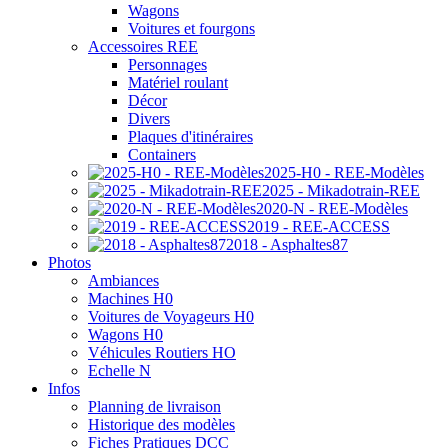
Wagons
Voitures et fourgons
Accessoires REE
Personnages
Matériel roulant
Décor
Divers
Plaques d'itinéraires
Containers
2025-H0 - REE-Modèles
2025 - Mikadotrain-REE
2020-N - REE-Modèles
2019 - REE-ACCESS
2018 - Asphaltes87
Photos
Ambiances
Machines H0
Voitures de Voyageurs H0
Wagons H0
Véhicules Routiers HO
Echelle N
Infos
Planning de livraison
Historique des modèles
Fiches Pratiques DCC