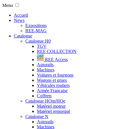
Menu
Accueil
News
Expositions
REE-MAG
Catalogue
Catalogue H0
TGV
REE COLLECTION
REE Access
Autorails
Machines
Voitures et fourgons
Wagons et grues
Véhicules routiers
Armée Française
Coffrets
Catalogue HOm/HOe
Matériel moteur
Matériel remorqué
Catalogue N
Autorails
Machines