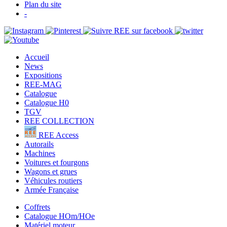
Plan du site
-
Accueil
News
Expositions
REE-MAG
Catalogue
Catalogue H0
TGV
REE COLLECTION
REE Access
Autorails
Machines
Voitures et fourgons
Wagons et grues
Véhicules routiers
Armée Française
Coffrets
Catalogue HOm/HOe
Matériel moteur