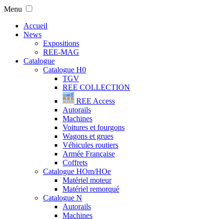
Menu
Accueil
News
Expositions
REE-MAG
Catalogue
Catalogue H0
TGV
REE COLLECTION
REE Access
Autorails
Machines
Voitures et fourgons
Wagons et grues
Véhicules routiers
Armée Française
Coffrets
Catalogue HOm/HOe
Matériel moteur
Matériel remorqué
Catalogue N
Autorails
Machines