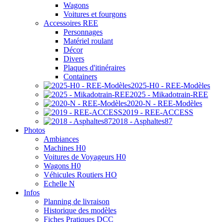
Wagons
Voitures et fourgons
Accessoires REE
Personnages
Matériel roulant
Décor
Divers
Plaques d'itinéraires
Containers
2025-H0 - REE-Modèles
2025 - Mikadotrain-REE
2020-N - REE-Modèles
2019 - REE-ACCESS
2018 - Asphaltes87
Photos
Ambiances
Machines H0
Voitures de Voyageurs H0
Wagons H0
Véhicules Routiers HO
Echelle N
Infos
Planning de livraison
Historique des modèles
Fiches Pratiques DCC