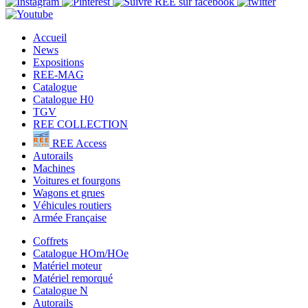
Accueil
News
Expositions
REE-MAG
Catalogue
Catalogue H0
TGV
REE COLLECTION
REE Access
Autorails
Machines
Voitures et fourgons
Wagons et grues
Véhicules routiers
Armée Française
Coffrets
Catalogue HOm/HOe
Matériel moteur
Matériel remorqué
Catalogue N
Autorails