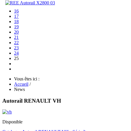
16
17
18
19
20
21
22
23
24
25
Vous êtes ici :
Accueil
/
News
Autorail RENAULT VH
Disponible