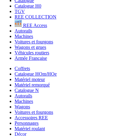
Catalogue
Catalogue H0
TGV
REE COLLECTION
REE Access
Autorails
Machines
Voitures et fourgons
Wagons et grues
Véhicules routiers
Armée Française
Coffrets
Catalogue HOm/HOe
Matériel moteur
Matériel remorqué
Catalogue N
Autorails
Machines
Wagons
Voitures et fourgons
Accessoires REE
Personnages
Matériel roulant
Décor