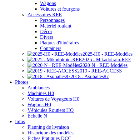
Wagons
Voitures et fourgons
Accessoires REE
Personnages
Matériel roulant
Décor
Divers
Plaques d'itinéraires
Containers
2025-H0 - REE-Modèles
2025 - Mikadotrain-REE
2020-N - REE-Modèles
2019 - REE-ACCESS
2018 - Asphaltes87
Photos
Ambiances
Machines H0
Voitures de Voyageurs H0
Wagons H0
Véhicules Routiers HO
Echelle N
Infos
Planning de livraison
Historique des modèles
Fiches Pratiques DCC