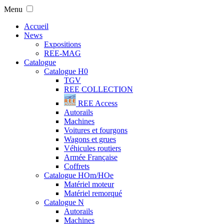
Menu
Accueil
News
Expositions
REE-MAG
Catalogue
Catalogue H0
TGV
REE COLLECTION
REE Access
Autorails
Machines
Voitures et fourgons
Wagons et grues
Véhicules routiers
Armée Française
Coffrets
Catalogue HOm/HOe
Matériel moteur
Matériel remorqué
Catalogue N
Autorails
Machines