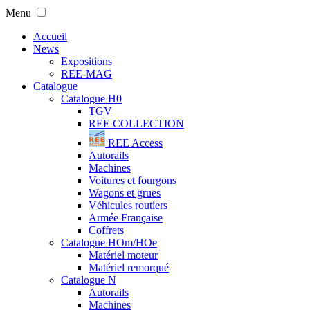
Menu
Accueil
News
Expositions
REE-MAG
Catalogue
Catalogue H0
TGV
REE COLLECTION
REE Access
Autorails
Machines
Voitures et fourgons
Wagons et grues
Véhicules routiers
Armée Française
Coffrets
Catalogue HOm/HOe
Matériel moteur
Matériel remorqué
Catalogue N
Autorails
Machines