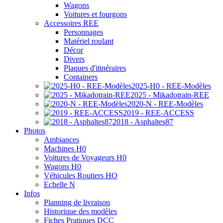
Wagons
Voitures et fourgons
Accessoires REE
Personnages
Matériel roulant
Décor
Divers
Plaques d'itinéraires
Containers
2025-H0 - REE-Modèles
2025 - Mikadotrain-REE
2020-N - REE-Modèles
2019 - REE-ACCESS
2018 - Asphaltes87
Photos
Ambiances
Machines H0
Voitures de Voyageurs H0
Wagons H0
Véhicules Routiers HO
Echelle N
Infos
Planning de livraison
Historique des modèles
Fiches Pratiques DCC