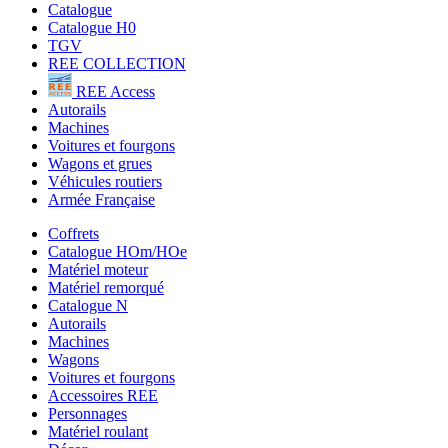
Catalogue
Catalogue H0
TGV
REE COLLECTION
REE Access
Autorails
Machines
Voitures et fourgons
Wagons et grues
Véhicules routiers
Armée Française
Coffrets
Catalogue HOm/HOe
Matériel moteur
Matériel remorqué
Catalogue N
Autorails
Machines
Wagons
Voitures et fourgons
Accessoires REE
Personnages
Matériel roulant