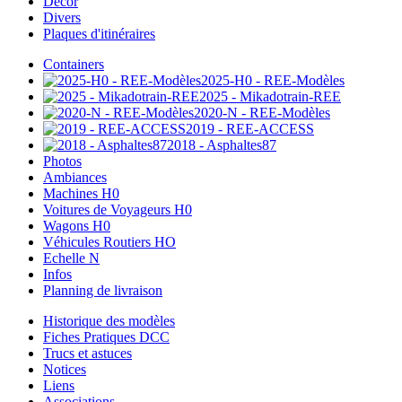
Décor
Divers
Plaques d'itinéraires
Containers
2025-H0 - REE-Modèles
2025 - Mikadotrain-REE
2020-N - REE-Modèles
2019 - REE-ACCESS
2018 - Asphaltes87
Photos
Ambiances
Machines H0
Voitures de Voyageurs H0
Wagons H0
Véhicules Routiers HO
Echelle N
Infos
Planning de livraison
Historique des modèles
Fiches Pratiques DCC
Trucs et astuces
Notices
Liens
Associations