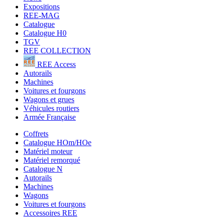
Expositions
REE-MAG
Catalogue
Catalogue H0
TGV
REE COLLECTION
REE Access
Autorails
Machines
Voitures et fourgons
Wagons et grues
Véhicules routiers
Armée Française
Coffrets
Catalogue HOm/HOe
Matériel moteur
Matériel remorqué
Catalogue N
Autorails
Machines
Wagons
Voitures et fourgons
Accessoires REE