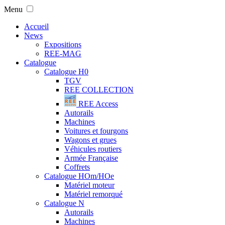
Menu
Accueil
News
Expositions
REE-MAG
Catalogue
Catalogue H0
TGV
REE COLLECTION
REE Access
Autorails
Machines
Voitures et fourgons
Wagons et grues
Véhicules routiers
Armée Française
Coffrets
Catalogue HOm/HOe
Matériel moteur
Matériel remorqué
Catalogue N
Autorails
Machines