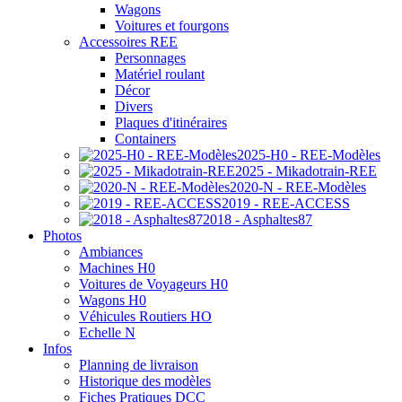
Wagons
Voitures et fourgons
Accessoires REE
Personnages
Matériel roulant
Décor
Divers
Plaques d'itinéraires
Containers
2025-H0 - REE-Modèles
2025 - Mikadotrain-REE
2020-N - REE-Modèles
2019 - REE-ACCESS
2018 - Asphaltes87
Photos
Ambiances
Machines H0
Voitures de Voyageurs H0
Wagons H0
Véhicules Routiers HO
Echelle N
Infos
Planning de livraison
Historique des modèles
Fiches Pratiques DCC