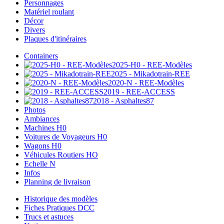
Personnages
Matériel roulant
Décor
Divers
Plaques d'itinéraires
Containers
2025-H0 - REE-Modèles
2025 - Mikadotrain-REE
2020-N - REE-Modèles
2019 - REE-ACCESS
2018 - Asphaltes87
Photos
Ambiances
Machines H0
Voitures de Voyageurs H0
Wagons H0
Véhicules Routiers HO
Echelle N
Infos
Planning de livraison
Historique des modèles
Fiches Pratiques DCC
Trucs et astuces