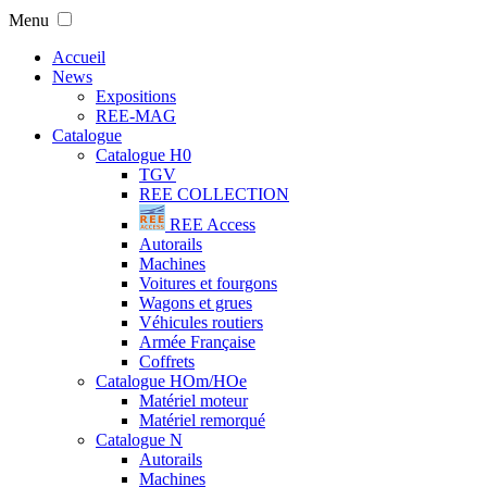
Menu
Accueil
News
Expositions
REE-MAG
Catalogue
Catalogue H0
TGV
REE COLLECTION
REE Access
Autorails
Machines
Voitures et fourgons
Wagons et grues
Véhicules routiers
Armée Française
Coffrets
Catalogue HOm/HOe
Matériel moteur
Matériel remorqué
Catalogue N
Autorails
Machines