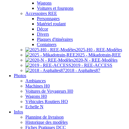
Wagons
Voitures et fourgons
Accessoires REE
Personnages
Matériel roulant
Décor
Divers
Plaques d'itinéraires
Containers
2025-H0 - REE-Modèles
2025 - Mikadotrain-REE
2020-N - REE-Modèles
2019 - REE-ACCESS
2018 - Asphaltes87
Photos
Ambiances
Machines H0
Voitures de Voyageurs H0
Wagons H0
Véhicules Routiers HO
Echelle N
Infos
Planning de livraison
Historique des modèles
Fiches Pratiques DCC