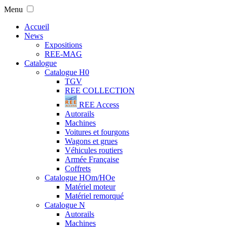
Menu
Accueil
News
Expositions
REE-MAG
Catalogue
Catalogue H0
TGV
REE COLLECTION
REE Access
Autorails
Machines
Voitures et fourgons
Wagons et grues
Véhicules routiers
Armée Française
Coffrets
Catalogue HOm/HOe
Matériel moteur
Matériel remorqué
Catalogue N
Autorails
Machines