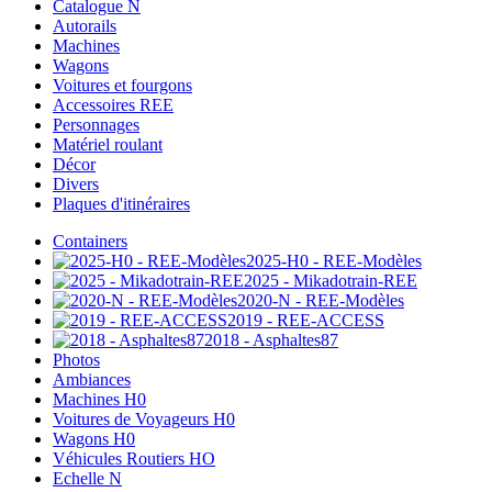
Catalogue N
Autorails
Machines
Wagons
Voitures et fourgons
Accessoires REE
Personnages
Matériel roulant
Décor
Divers
Plaques d'itinéraires
Containers
2025-H0 - REE-Modèles
2025 - Mikadotrain-REE
2020-N - REE-Modèles
2019 - REE-ACCESS
2018 - Asphaltes87
Photos
Ambiances
Machines H0
Voitures de Voyageurs H0
Wagons H0
Véhicules Routiers HO
Echelle N