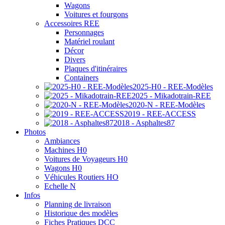
Wagons
Voitures et fourgons
Accessoires REE
Personnages
Matériel roulant
Décor
Divers
Plaques d'itinéraires
Containers
2025-H0 - REE-Modèles
2025 - Mikadotrain-REE
2020-N - REE-Modèles
2019 - REE-ACCESS
2018 - Asphaltes87
Photos
Ambiances
Machines H0
Voitures de Voyageurs H0
Wagons H0
Véhicules Routiers HO
Echelle N
Infos
Planning de livraison
Historique des modèles
Fiches Pratiques DCC