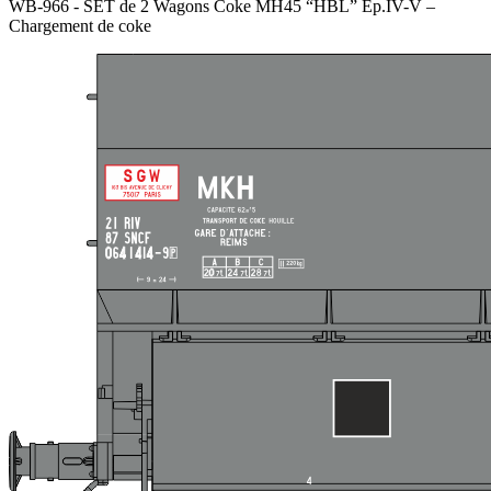
WB-966 - SET de 2 Wagons Coke MH45 “HBL” Ep.IV-V –
Chargement de coke