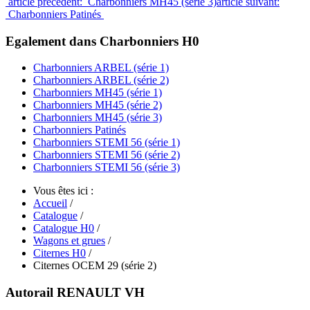
article précédent: Charbonniers MH45 (série 3)
article suivant:
Charbonniers Patinés
Egalement dans Charbonniers H0
Charbonniers ARBEL (série 1)
Charbonniers ARBEL (série 2)
Charbonniers MH45 (série 1)
Charbonniers MH45 (série 2)
Charbonniers MH45 (série 3)
Charbonniers Patinés
Charbonniers STEMI 56 (série 1)
Charbonniers STEMI 56 (série 2)
Charbonniers STEMI 56 (série 3)
Vous êtes ici :
Accueil
/
Catalogue
/
Catalogue H0
/
Wagons et grues
/
Citernes H0
/
Citernes OCEM 29 (série 2)
Autorail RENAULT VH