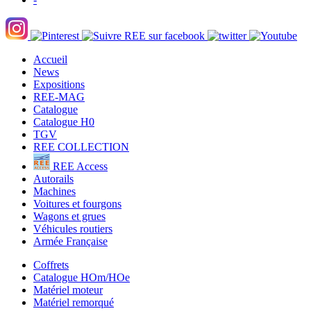
Accueil
News
Expositions
REE-MAG
Catalogue
Catalogue H0
TGV
REE COLLECTION
REE Access
Autorails
Machines
Voitures et fourgons
Wagons et grues
Véhicules routiers
Armée Française
Coffrets
Catalogue HOm/HOe
Matériel moteur
Matériel remorqué