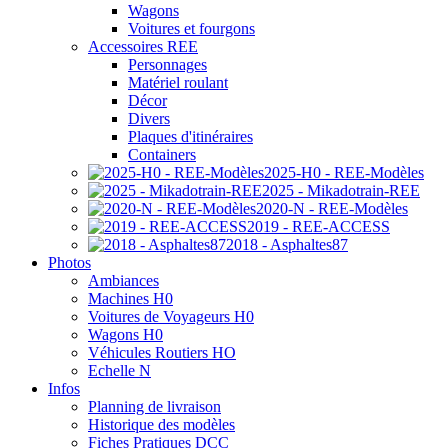
Wagons
Voitures et fourgons
Accessoires REE
Personnages
Matériel roulant
Décor
Divers
Plaques d'itinéraires
Containers
2025-H0 - REE-Modèles
2025 - Mikadotrain-REE
2020-N - REE-Modèles
2019 - REE-ACCESS
2018 - Asphaltes87
Photos
Ambiances
Machines H0
Voitures de Voyageurs H0
Wagons H0
Véhicules Routiers HO
Echelle N
Infos
Planning de livraison
Historique des modèles
Fiches Pratiques DCC