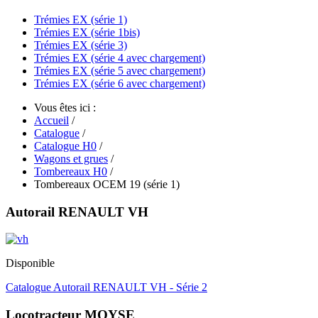
Trémies EX (série 1)
Trémies EX (série 1bis)
Trémies EX (série 3)
Trémies EX (série 4 avec chargement)
Trémies EX (série 5 avec chargement)
Trémies EX (série 6 avec chargement)
Vous êtes ici :
Accueil
/
Catalogue
/
Catalogue H0
/
Wagons et grues
/
Tombereaux H0
/
Tombereaux OCEM 19 (série 1)
Autorail RENAULT VH
Disponible
Catalogue Autorail RENAULT VH - Série 2
Locotracteur MOYSE