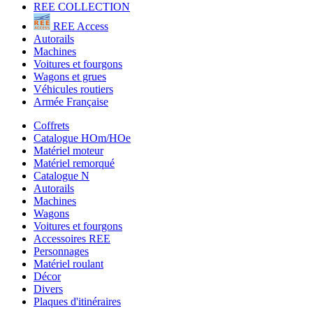
REE COLLECTION
REE Access
Autorails
Machines
Voitures et fourgons
Wagons et grues
Véhicules routiers
Armée Française
Coffrets
Catalogue HOm/HOe
Matériel moteur
Matériel remorqué
Catalogue N
Autorails
Machines
Wagons
Voitures et fourgons
Accessoires REE
Personnages
Matériel roulant
Décor
Divers
Plaques d'itinéraires