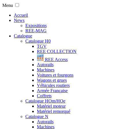
Menu
Accueil
News
Expositions
REE-MAG
Catalogue
Catalogue H0
TGV
REE COLLECTION
REE Access
Autorails
Machines
Voitures et fourgons
Wagons et grues
Véhicules routiers
Armée Française
Coffrets
Catalogue HOm/HOe
Matériel moteur
Matériel remorqué
Catalogue N
Autorails
Machines