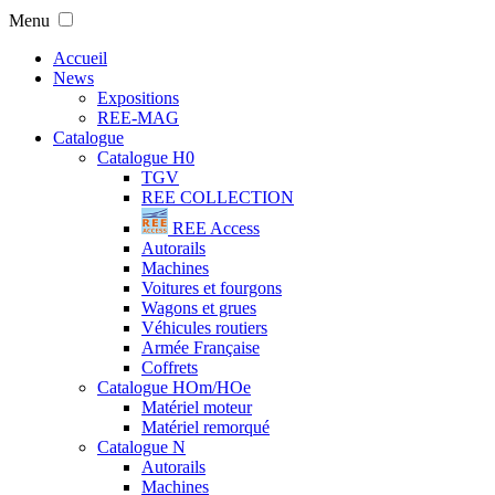
Menu
Accueil
News
Expositions
REE-MAG
Catalogue
Catalogue H0
TGV
REE COLLECTION
REE Access
Autorails
Machines
Voitures et fourgons
Wagons et grues
Véhicules routiers
Armée Française
Coffrets
Catalogue HOm/HOe
Matériel moteur
Matériel remorqué
Catalogue N
Autorails
Machines