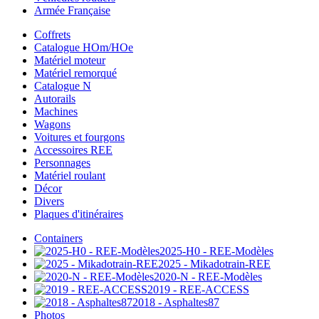
Armée Française
Coffrets
Catalogue HOm/HOe
Matériel moteur
Matériel remorqué
Catalogue N
Autorails
Machines
Wagons
Voitures et fourgons
Accessoires REE
Personnages
Matériel roulant
Décor
Divers
Plaques d'itinéraires
Containers
2025-H0 - REE-Modèles
2025 - Mikadotrain-REE
2020-N - REE-Modèles
2019 - REE-ACCESS
2018 - Asphaltes87
Photos