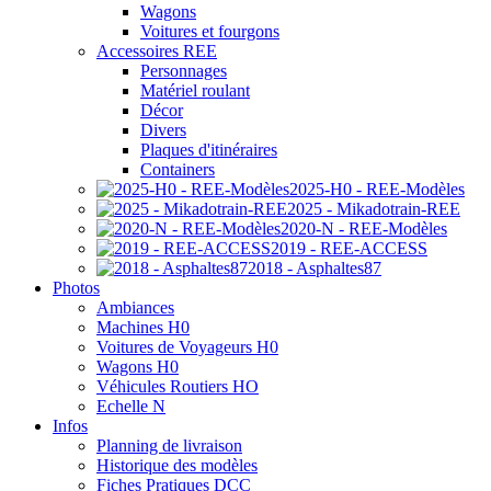
Wagons
Voitures et fourgons
Accessoires REE
Personnages
Matériel roulant
Décor
Divers
Plaques d'itinéraires
Containers
2025-H0 - REE-Modèles
2025 - Mikadotrain-REE
2020-N - REE-Modèles
2019 - REE-ACCESS
2018 - Asphaltes87
Photos
Ambiances
Machines H0
Voitures de Voyageurs H0
Wagons H0
Véhicules Routiers HO
Echelle N
Infos
Planning de livraison
Historique des modèles
Fiches Pratiques DCC