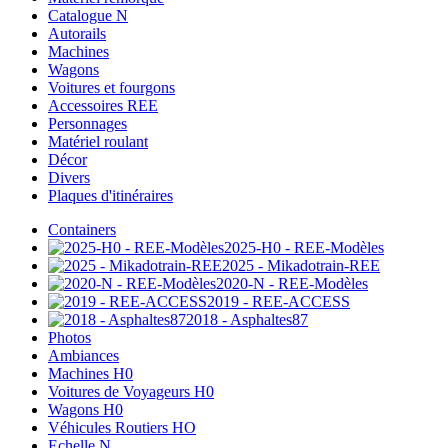
Catalogue N
Autorails
Machines
Wagons
Voitures et fourgons
Accessoires REE
Personnages
Matériel roulant
Décor
Divers
Plaques d'itinéraires
Containers
2025-H0 - REE-Modèles
2025 - Mikadotrain-REE
2020-N - REE-Modèles
2019 - REE-ACCESS
2018 - Asphaltes87
Photos
Ambiances
Machines H0
Voitures de Voyageurs H0
Wagons H0
Véhicules Routiers HO
Echelle N