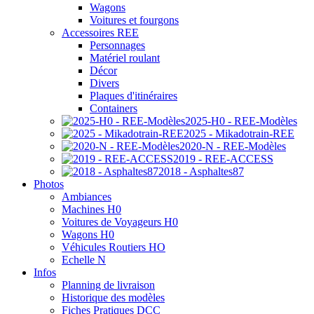
Wagons
Voitures et fourgons
Accessoires REE
Personnages
Matériel roulant
Décor
Divers
Plaques d'itinéraires
Containers
2025-H0 - REE-Modèles
2025 - Mikadotrain-REE
2020-N - REE-Modèles
2019 - REE-ACCESS
2018 - Asphaltes87
Photos
Ambiances
Machines H0
Voitures de Voyageurs H0
Wagons H0
Véhicules Routiers HO
Echelle N
Infos
Planning de livraison
Historique des modèles
Fiches Pratiques DCC