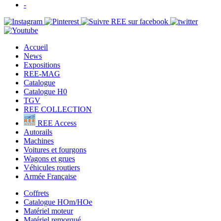
-
Accueil
News
Expositions
REE-MAG
Catalogue
Catalogue H0
TGV
REE COLLECTION
REE Access
Autorails
Machines
Voitures et fourgons
Wagons et grues
Véhicules routiers
Armée Française
Coffrets
Catalogue HOm/HOe
Matériel moteur
Matériel remorqué