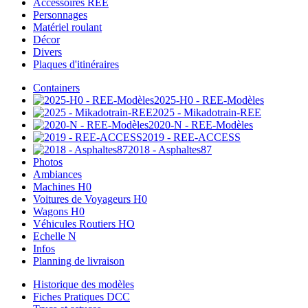
Accessoires REE
Personnages
Matériel roulant
Décor
Divers
Plaques d'itinéraires
Containers
2025-H0 - REE-Modèles
2025 - Mikadotrain-REE
2020-N - REE-Modèles
2019 - REE-ACCESS
2018 - Asphaltes87
Photos
Ambiances
Machines H0
Voitures de Voyageurs H0
Wagons H0
Véhicules Routiers HO
Echelle N
Infos
Planning de livraison
Historique des modèles
Fiches Pratiques DCC