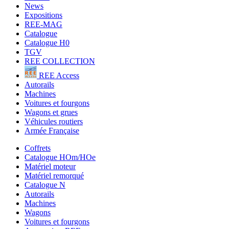
News
Expositions
REE-MAG
Catalogue
Catalogue H0
TGV
REE COLLECTION
REE Access
Autorails
Machines
Voitures et fourgons
Wagons et grues
Véhicules routiers
Armée Française
Coffrets
Catalogue HOm/HOe
Matériel moteur
Matériel remorqué
Catalogue N
Autorails
Machines
Wagons
Voitures et fourgons