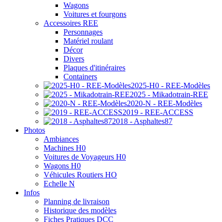
Wagons
Voitures et fourgons
Accessoires REE
Personnages
Matériel roulant
Décor
Divers
Plaques d'itinéraires
Containers
2025-H0 - REE-Modèles
2025 - Mikadotrain-REE
2020-N - REE-Modèles
2019 - REE-ACCESS
2018 - Asphaltes87
Photos
Ambiances
Machines H0
Voitures de Voyageurs H0
Wagons H0
Véhicules Routiers HO
Echelle N
Infos
Planning de livraison
Historique des modèles
Fiches Pratiques DCC