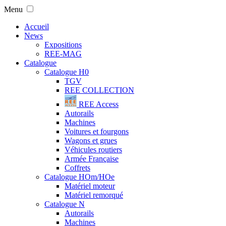
Menu
Accueil
News
Expositions
REE-MAG
Catalogue
Catalogue H0
TGV
REE COLLECTION
REE Access
Autorails
Machines
Voitures et fourgons
Wagons et grues
Véhicules routiers
Armée Française
Coffrets
Catalogue HOm/HOe
Matériel moteur
Matériel remorqué
Catalogue N
Autorails
Machines