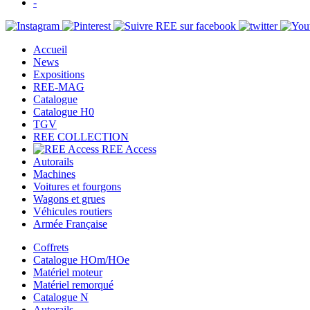
-
Accueil
News
Expositions
REE-MAG
Catalogue
Catalogue H0
TGV
REE COLLECTION
REE Access
Autorails
Machines
Voitures et fourgons
Wagons et grues
Véhicules routiers
Armée Française
Coffrets
Catalogue HOm/HOe
Matériel moteur
Matériel remorqué
Catalogue N
Autorails