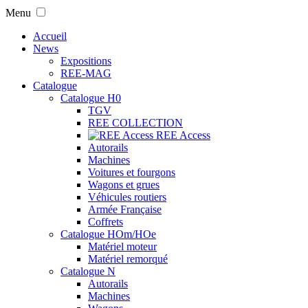
Menu
Accueil
News
Expositions
REE-MAG
Catalogue
Catalogue H0
TGV
REE COLLECTION
REE Access
Autorails
Machines
Voitures et fourgons
Wagons et grues
Véhicules routiers
Armée Française
Coffrets
Catalogue HOm/HOe
Matériel moteur
Matériel remorqué
Catalogue N
Autorails
Machines