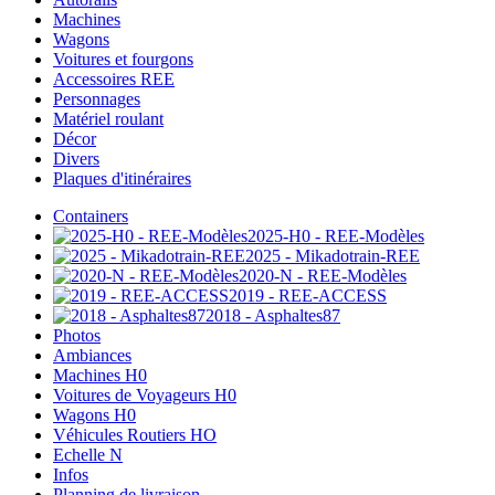
Machines
Wagons
Voitures et fourgons
Accessoires REE
Personnages
Matériel roulant
Décor
Divers
Plaques d'itinéraires
Containers
2025-H0 - REE-Modèles
2025 - Mikadotrain-REE
2020-N - REE-Modèles
2019 - REE-ACCESS
2018 - Asphaltes87
Photos
Ambiances
Machines H0
Voitures de Voyageurs H0
Wagons H0
Véhicules Routiers HO
Echelle N
Infos
Planning de livraison