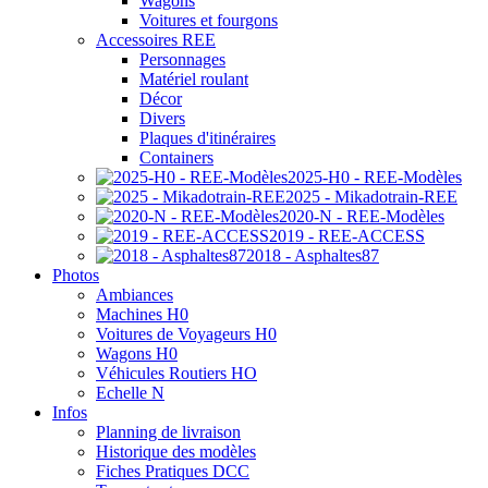
Wagons
Voitures et fourgons
Accessoires REE
Personnages
Matériel roulant
Décor
Divers
Plaques d'itinéraires
Containers
2025-H0 - REE-Modèles
2025 - Mikadotrain-REE
2020-N - REE-Modèles
2019 - REE-ACCESS
2018 - Asphaltes87
Photos
Ambiances
Machines H0
Voitures de Voyageurs H0
Wagons H0
Véhicules Routiers HO
Echelle N
Infos
Planning de livraison
Historique des modèles
Fiches Pratiques DCC