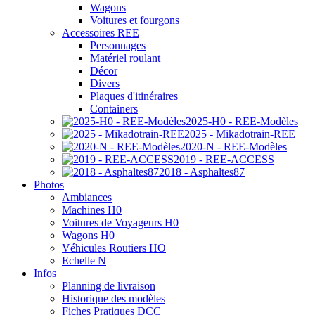
Wagons
Voitures et fourgons
Accessoires REE
Personnages
Matériel roulant
Décor
Divers
Plaques d'itinéraires
Containers
2025-H0 - REE-Modèles
2025 - Mikadotrain-REE
2020-N - REE-Modèles
2019 - REE-ACCESS
2018 - Asphaltes87
Photos
Ambiances
Machines H0
Voitures de Voyageurs H0
Wagons H0
Véhicules Routiers HO
Echelle N
Infos
Planning de livraison
Historique des modèles
Fiches Pratiques DCC