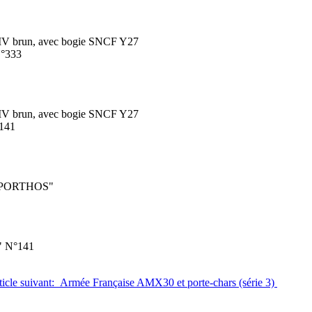
IV brun, avec bogie SNCF Y27
°333
IV brun, avec bogie SNCF Y27
141
 "PORTHOS"
" N°141
rticle suivant: Armée Française AMX30 et porte-chars (série 3)