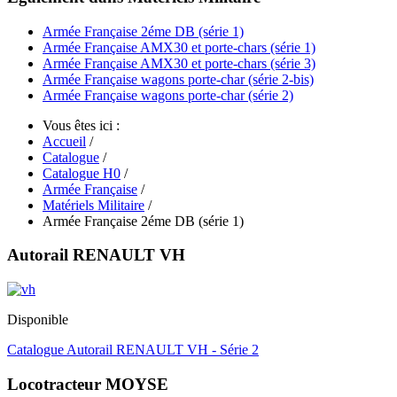
Armée Française 2éme DB (série 1)
Armée Française AMX30 et porte-chars (série 1)
Armée Française AMX30 et porte-chars (série 3)
Armée Française wagons porte-char (série 2-bis)
Armée Française wagons porte-char (série 2)
Vous êtes ici :
Accueil
/
Catalogue
/
Catalogue H0
/
Armée Française
/
Matériels Militaire
/
Armée Française 2éme DB (série 1)
Autorail RENAULT VH
Disponible
Catalogue Autorail RENAULT VH - Série 2
Locotracteur MOYSE