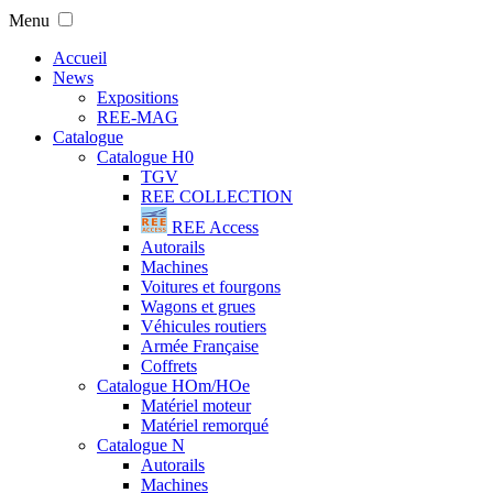
Menu
Accueil
News
Expositions
REE-MAG
Catalogue
Catalogue H0
TGV
REE COLLECTION
REE Access
Autorails
Machines
Voitures et fourgons
Wagons et grues
Véhicules routiers
Armée Française
Coffrets
Catalogue HOm/HOe
Matériel moteur
Matériel remorqué
Catalogue N
Autorails
Machines