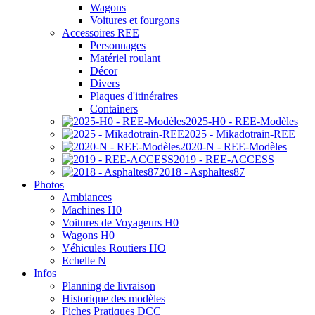
Wagons
Voitures et fourgons
Accessoires REE
Personnages
Matériel roulant
Décor
Divers
Plaques d'itinéraires
Containers
2025-H0 - REE-Modèles
2025 - Mikadotrain-REE
2020-N - REE-Modèles
2019 - REE-ACCESS
2018 - Asphaltes87
Photos
Ambiances
Machines H0
Voitures de Voyageurs H0
Wagons H0
Véhicules Routiers HO
Echelle N
Infos
Planning de livraison
Historique des modèles
Fiches Pratiques DCC