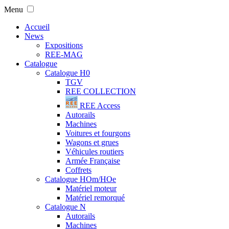
Menu
Accueil
News
Expositions
REE-MAG
Catalogue
Catalogue H0
TGV
REE COLLECTION
REE Access
Autorails
Machines
Voitures et fourgons
Wagons et grues
Véhicules routiers
Armée Française
Coffrets
Catalogue HOm/HOe
Matériel moteur
Matériel remorqué
Catalogue N
Autorails
Machines