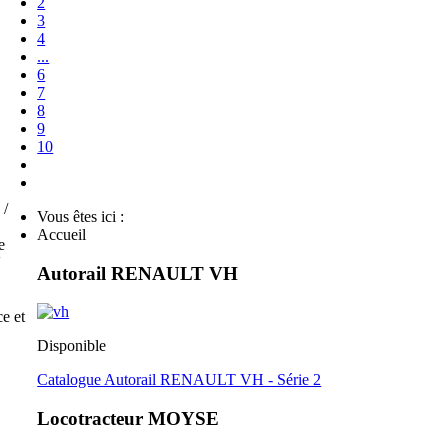
2
3
4
...
6
7
8
9
10
 /
Vous êtes ici :
Accueil
e
V
Autorail RENAULT VH
e et
Disponible
Catalogue Autorail RENAULT VH - Série 2
Locotracteur MOYSE