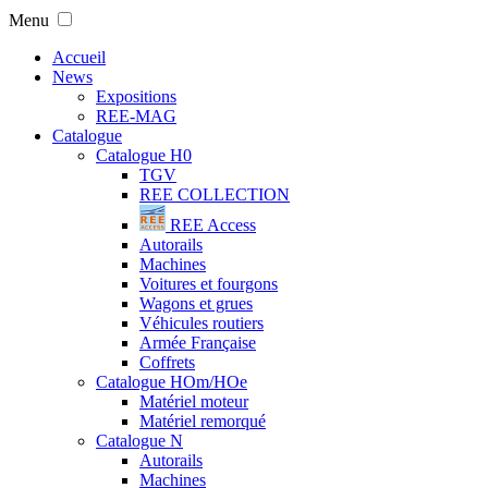
Menu
Accueil
News
Expositions
REE-MAG
Catalogue
Catalogue H0
TGV
REE COLLECTION
REE Access
Autorails
Machines
Voitures et fourgons
Wagons et grues
Véhicules routiers
Armée Française
Coffrets
Catalogue HOm/HOe
Matériel moteur
Matériel remorqué
Catalogue N
Autorails
Machines