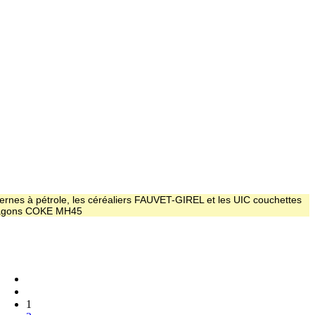
ernes à pétrole, les céréaliers FAUVET-GIREL et les UIC couchettes
 wagons COKE MH45
1