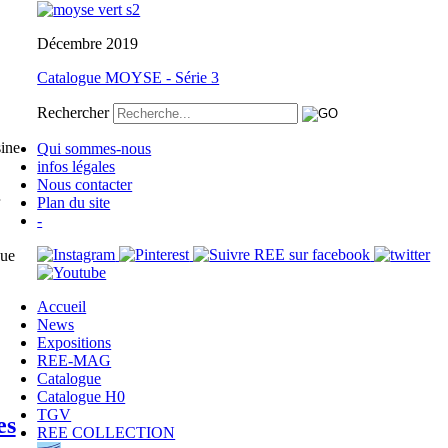
Décembre 2019
Catalogue MOYSE - Série 3
Rechercher
sine
Qui sommes-nous
infos légales
Nous contacter
Plan du site
-
que
Accueil
News
Expositions
REE-MAG
Catalogue
Catalogue H0
TGV
es
REE COLLECTION