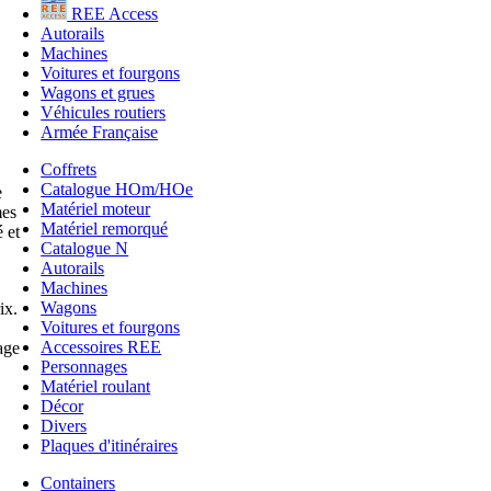
REE Access
Autorails
Machines
Voitures et fourgons
Wagons et grues
Véhicules routiers
Armée Française
Coffrets
Catalogue HOm/HOe
e
Matériel moteur
mes
Matériel remorqué
 et
Catalogue N
Autorails
Machines
Wagons
ix.
Voitures et fourgons
Accessoires REE
age
Personnages
Matériel roulant
Décor
Divers
Plaques d'itinéraires
Containers