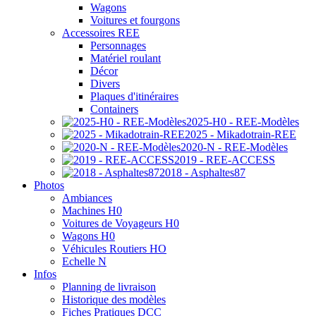
Wagons
Voitures et fourgons
Accessoires REE
Personnages
Matériel roulant
Décor
Divers
Plaques d'itinéraires
Containers
2025-H0 - REE-Modèles
2025 - Mikadotrain-REE
2020-N - REE-Modèles
2019 - REE-ACCESS
2018 - Asphaltes87
Photos
Ambiances
Machines H0
Voitures de Voyageurs H0
Wagons H0
Véhicules Routiers HO
Echelle N
Infos
Planning de livraison
Historique des modèles
Fiches Pratiques DCC