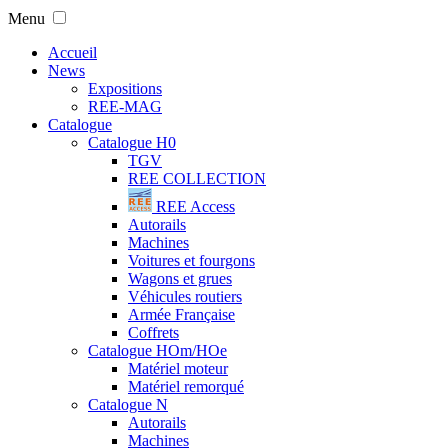
Menu
Accueil
News
Expositions
REE-MAG
Catalogue
Catalogue H0
TGV
REE COLLECTION
REE Access
Autorails
Machines
Voitures et fourgons
Wagons et grues
Véhicules routiers
Armée Française
Coffrets
Catalogue HOm/HOe
Matériel moteur
Matériel remorqué
Catalogue N
Autorails
Machines