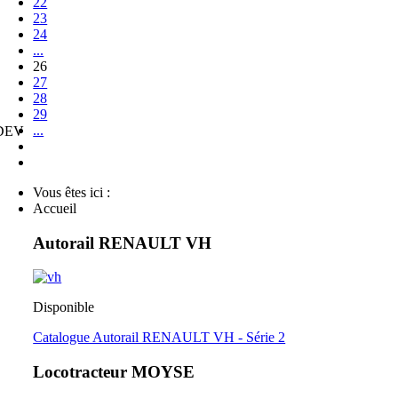
22
23
24
...
26
27
28
29
...
 DEV
Vous êtes ici :
Accueil
Autorail RENAULT VH
Disponible
Catalogue Autorail RENAULT VH - Série 2
Locotracteur MOYSE