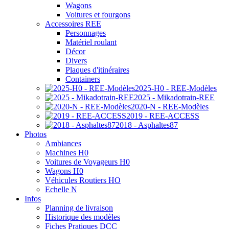
Wagons
Voitures et fourgons
Accessoires REE
Personnages
Matériel roulant
Décor
Divers
Plaques d'itinéraires
Containers
2025-H0 - REE-Modèles
2025 - Mikadotrain-REE
2020-N - REE-Modèles
2019 - REE-ACCESS
2018 - Asphaltes87
Photos
Ambiances
Machines H0
Voitures de Voyageurs H0
Wagons H0
Véhicules Routiers HO
Echelle N
Infos
Planning de livraison
Historique des modèles
Fiches Pratiques DCC