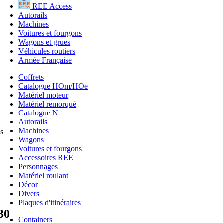
REE Access
Autorails
Machines
Voitures et fourgons
Wagons et grues
Véhicules routiers
Armée Française
Coffrets
Catalogue HOm/HOe
Matériel moteur
Matériel remorqué
Catalogue N
Autorails
Machines
ns
Wagons
Voitures et fourgons
Accessoires REE
Personnages
Matériel roulant
Décor
Divers
Plaques d'itinéraires
30
Containers