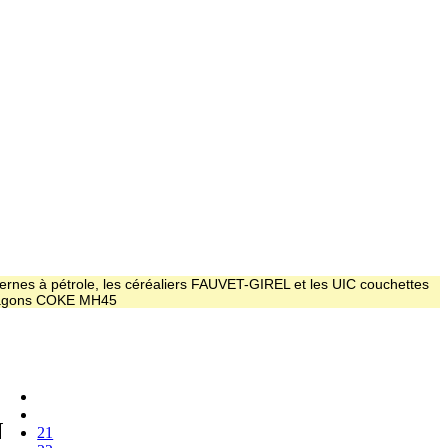
ernes à pétrole, les céréaliers FAUVET-GIREL et les UIC couchettes
 wagons COKE MH45
N
21