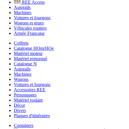
REE Access
Autorails
Machines
Voitures et fourgons
Wagons et grues
Véhicules routiers
Armée Française
Coffrets
Catalogue HOm/HOe
Matériel moteur
Matériel remorqué
Catalogue N
Autorails
Machines
Wagons
Voitures et fourgons
Accessoires REE
Personnages
Matériel roulant
Décor
Divers
Plaques d'itinéraires
Containers