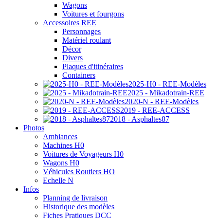
Wagons
Voitures et fourgons
Accessoires REE
Personnages
Matériel roulant
Décor
Divers
Plaques d'itinéraires
Containers
2025-H0 - REE-Modèles
2025 - Mikadotrain-REE
2020-N - REE-Modèles
2019 - REE-ACCESS
2018 - Asphaltes87
Photos
Ambiances
Machines H0
Voitures de Voyageurs H0
Wagons H0
Véhicules Routiers HO
Echelle N
Infos
Planning de livraison
Historique des modèles
Fiches Pratiques DCC