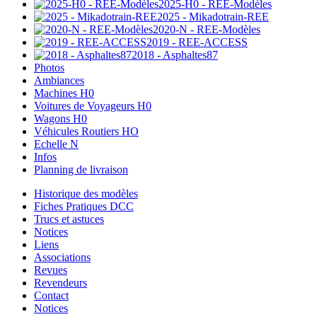
2025-H0 - REE-Modèles
2025 - Mikadotrain-REE
2020-N - REE-Modèles
2019 - REE-ACCESS
2018 - Asphaltes87
Photos
Ambiances
Machines H0
Voitures de Voyageurs H0
Wagons H0
Véhicules Routiers HO
Echelle N
Infos
Planning de livraison
Historique des modèles
Fiches Pratiques DCC
Trucs et astuces
Notices
Liens
Associations
Revues
Revendeurs
Contact
Notices