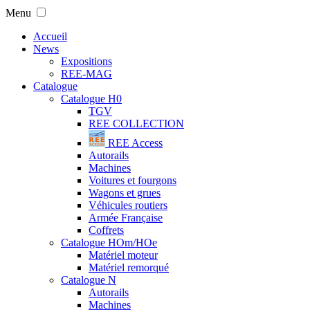
Menu
Accueil
News
Expositions
REE-MAG
Catalogue
Catalogue H0
TGV
REE COLLECTION
REE Access
Autorails
Machines
Voitures et fourgons
Wagons et grues
Véhicules routiers
Armée Française
Coffrets
Catalogue HOm/HOe
Matériel moteur
Matériel remorqué
Catalogue N
Autorails
Machines