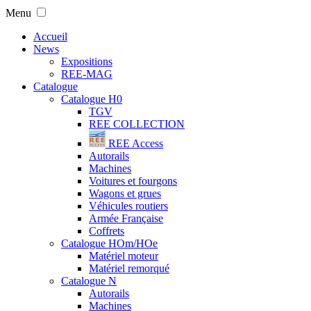
Menu
Accueil
News
Expositions
REE-MAG
Catalogue
Catalogue H0
TGV
REE COLLECTION
REE Access
Autorails
Machines
Voitures et fourgons
Wagons et grues
Véhicules routiers
Armée Française
Coffrets
Catalogue HOm/HOe
Matériel moteur
Matériel remorqué
Catalogue N
Autorails
Machines