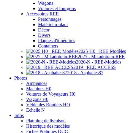
Wagons
Voitures et fourgons
Accessoires REE
Personnages
Matériel roulant
Décor
Divers
Plaques d'itinéraires
Containers
2025-H0 - REE-Modèles
2025 - Mikadotrain-REE
2020-N - REE-Modèles
2019 - REE-ACCESS
2018 - Asphaltes87
Photos
Ambiances
Machines H0
Voitures de Voyageurs H0
Wagons H0
Véhicules Routiers HO
Echelle N
Infos
Planning de livraison
Historique des modèles
Fiches Pratiques DCC