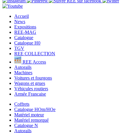
Accueil
News
Expositions
REE-MAG
Catalogue
Catalogue H0
TGV
REE COLLECTION
REE Access
Autorails
Machines
Voitures et fourgons
Wagons et grues
Véhicules routiers
Armée Française
Coffrets
Catalogue HOm/HOe
Matériel moteur
Matériel remorqué
Catalogue N
Autorails