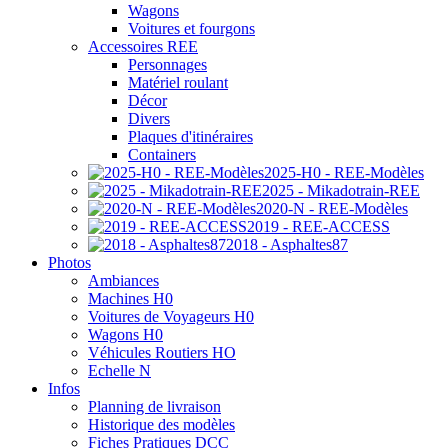
Wagons
Voitures et fourgons
Accessoires REE
Personnages
Matériel roulant
Décor
Divers
Plaques d'itinéraires
Containers
2025-H0 - REE-Modèles
2025 - Mikadotrain-REE
2020-N - REE-Modèles
2019 - REE-ACCESS
2018 - Asphaltes87
Photos
Ambiances
Machines H0
Voitures de Voyageurs H0
Wagons H0
Véhicules Routiers HO
Echelle N
Infos
Planning de livraison
Historique des modèles
Fiches Pratiques DCC