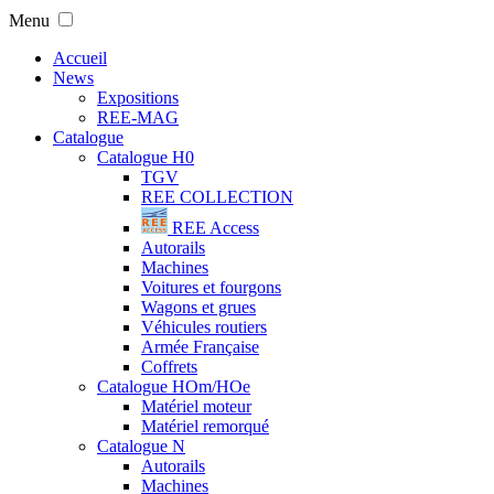
Menu
Accueil
News
Expositions
REE-MAG
Catalogue
Catalogue H0
TGV
REE COLLECTION
REE Access
Autorails
Machines
Voitures et fourgons
Wagons et grues
Véhicules routiers
Armée Française
Coffrets
Catalogue HOm/HOe
Matériel moteur
Matériel remorqué
Catalogue N
Autorails
Machines