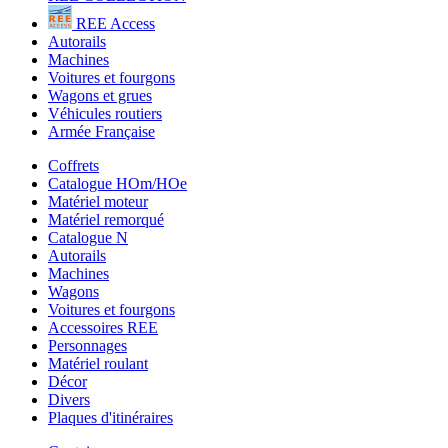
REE Access
Autorails
Machines
Voitures et fourgons
Wagons et grues
Véhicules routiers
Armée Française
Coffrets
Catalogue HOm/HOe
Matériel moteur
Matériel remorqué
Catalogue N
Autorails
Machines
Wagons
Voitures et fourgons
Accessoires REE
Personnages
Matériel roulant
Décor
Divers
Plaques d'itinéraires