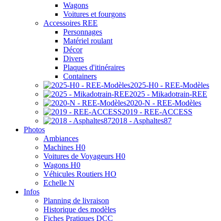
Wagons
Voitures et fourgons
Accessoires REE
Personnages
Matériel roulant
Décor
Divers
Plaques d'itinéraires
Containers
2025-H0 - REE-Modèles
2025 - Mikadotrain-REE
2020-N - REE-Modèles
2019 - REE-ACCESS
2018 - Asphaltes87
Photos
Ambiances
Machines H0
Voitures de Voyageurs H0
Wagons H0
Véhicules Routiers HO
Echelle N
Infos
Planning de livraison
Historique des modèles
Fiches Pratiques DCC