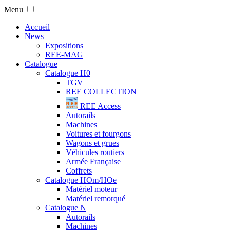
Menu
Accueil
News
Expositions
REE-MAG
Catalogue
Catalogue H0
TGV
REE COLLECTION
REE Access
Autorails
Machines
Voitures et fourgons
Wagons et grues
Véhicules routiers
Armée Française
Coffrets
Catalogue HOm/HOe
Matériel moteur
Matériel remorqué
Catalogue N
Autorails
Machines