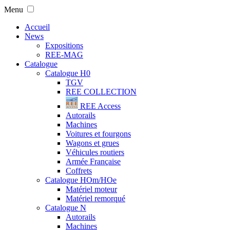
Menu
Accueil
News
Expositions
REE-MAG
Catalogue
Catalogue H0
TGV
REE COLLECTION
REE Access
Autorails
Machines
Voitures et fourgons
Wagons et grues
Véhicules routiers
Armée Française
Coffrets
Catalogue HOm/HOe
Matériel moteur
Matériel remorqué
Catalogue N
Autorails
Machines