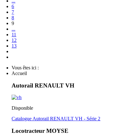
...
6
7
8
9
...
11
12
13
Vous êtes ici :
Accueil
Autorail RENAULT VH
Disponible
Catalogue Autorail RENAULT VH - Série 2
Locotracteur MOYSE