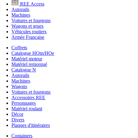
REE Access
Autorails
Machines
Voitures et fourgons
Wagons et grues
Véhicules routiers
Armée Française
Coffrets
Catalogue HOm/HOe
Matériel moteur
Matériel remorqué
Catalogue N
Autorails
Machines
Wagons
Voitures et fourgons
Accessoires REE
Personnages
Matériel roulant
Décor
Divers
Plaques d'itinéraires
Containers