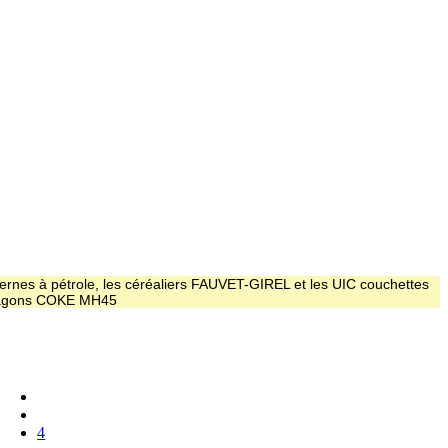
ernes à pétrole, les céréaliers FAUVET-GIREL et les UIC couchettes
 wagons COKE MH45
4