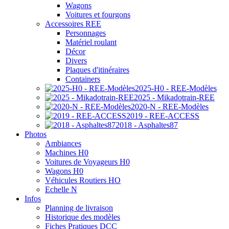
Wagons
Voitures et fourgons
Accessoires REE
Personnages
Matériel roulant
Décor
Divers
Plaques d'itinéraires
Containers
2025-H0 - REE-Modèles
2025 - Mikadotrain-REE
2020-N - REE-Modèles
2019 - REE-ACCESS
2018 - Asphaltes87
Photos
Ambiances
Machines H0
Voitures de Voyageurs H0
Wagons H0
Véhicules Routiers HO
Echelle N
Infos
Planning de livraison
Historique des modèles
Fiches Pratiques DCC