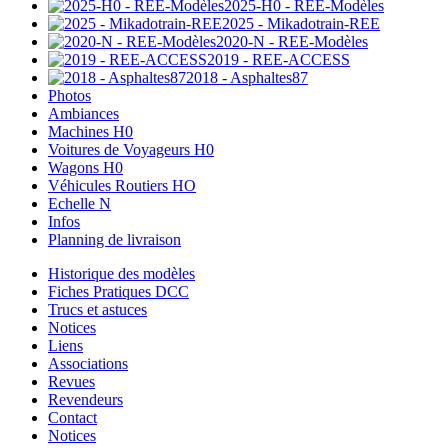
2025-H0 - REE-Modèles
2025 - Mikadotrain-REE
2020-N - REE-Modèles
2019 - REE-ACCESS
2018 - Asphaltes87
Photos
Ambiances
Machines H0
Voitures de Voyageurs H0
Wagons H0
Véhicules Routiers HO
Echelle N
Infos
Planning de livraison
Historique des modèles
Fiches Pratiques DCC
Trucs et astuces
Notices
Liens
Associations
Revues
Revendeurs
Contact
Notices