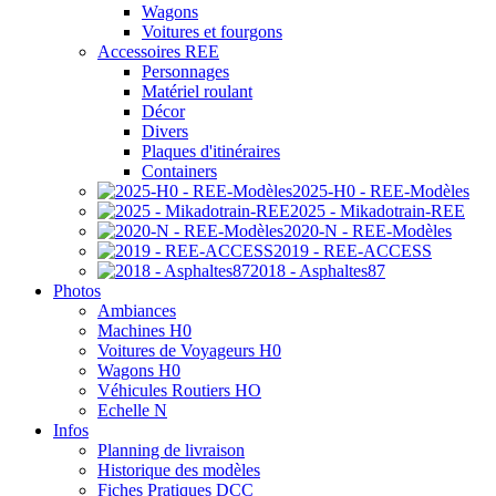
Wagons
Voitures et fourgons
Accessoires REE
Personnages
Matériel roulant
Décor
Divers
Plaques d'itinéraires
Containers
2025-H0 - REE-Modèles
2025 - Mikadotrain-REE
2020-N - REE-Modèles
2019 - REE-ACCESS
2018 - Asphaltes87
Photos
Ambiances
Machines H0
Voitures de Voyageurs H0
Wagons H0
Véhicules Routiers HO
Echelle N
Infos
Planning de livraison
Historique des modèles
Fiches Pratiques DCC