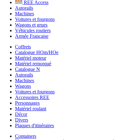
REE Access
Autorails
Machines
Voitures et fourgons
Wagons et grues
Véhicules routiers
Armée Française
Coffrets
Catalogue HOm/HOe
Matériel moteur
Matériel remorqué
Catalogue N
Autorails
Machines
Wagons
Voitures et fourgons
Accessoires REE
Personnages
Matériel roulant
Décor
Divers
Plaques d'itinéraires
Containers