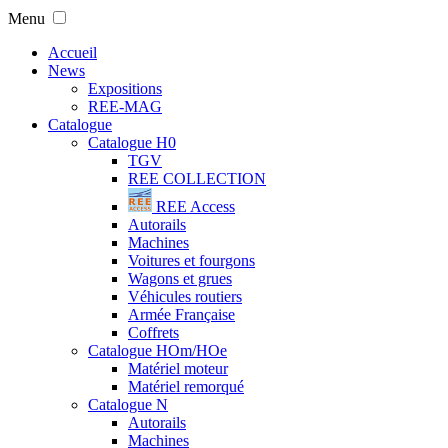
Menu
Accueil
News
Expositions
REE-MAG
Catalogue
Catalogue H0
TGV
REE COLLECTION
REE Access
Autorails
Machines
Voitures et fourgons
Wagons et grues
Véhicules routiers
Armée Française
Coffrets
Catalogue HOm/HOe
Matériel moteur
Matériel remorqué
Catalogue N
Autorails
Machines