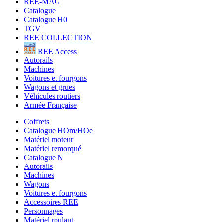
REE-MAG
Catalogue
Catalogue H0
TGV
REE COLLECTION
REE Access
Autorails
Machines
Voitures et fourgons
Wagons et grues
Véhicules routiers
Armée Française
Coffrets
Catalogue HOm/HOe
Matériel moteur
Matériel remorqué
Catalogue N
Autorails
Machines
Wagons
Voitures et fourgons
Accessoires REE
Personnages
Matériel roulant