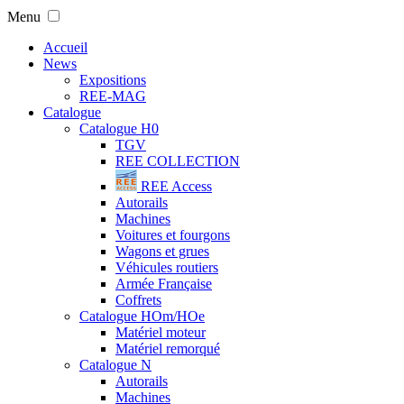
Menu
Accueil
News
Expositions
REE-MAG
Catalogue
Catalogue H0
TGV
REE COLLECTION
REE Access
Autorails
Machines
Voitures et fourgons
Wagons et grues
Véhicules routiers
Armée Française
Coffrets
Catalogue HOm/HOe
Matériel moteur
Matériel remorqué
Catalogue N
Autorails
Machines