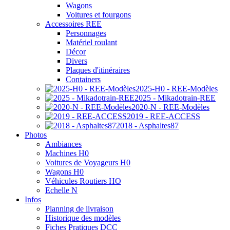
Wagons
Voitures et fourgons
Accessoires REE
Personnages
Matériel roulant
Décor
Divers
Plaques d'itinéraires
Containers
2025-H0 - REE-Modèles
2025 - Mikadotrain-REE
2020-N - REE-Modèles
2019 - REE-ACCESS
2018 - Asphaltes87
Photos
Ambiances
Machines H0
Voitures de Voyageurs H0
Wagons H0
Véhicules Routiers HO
Echelle N
Infos
Planning de livraison
Historique des modèles
Fiches Pratiques DCC