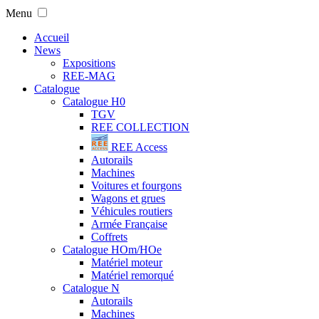
Menu
Accueil
News
Expositions
REE-MAG
Catalogue
Catalogue H0
TGV
REE COLLECTION
REE Access
Autorails
Machines
Voitures et fourgons
Wagons et grues
Véhicules routiers
Armée Française
Coffrets
Catalogue HOm/HOe
Matériel moteur
Matériel remorqué
Catalogue N
Autorails
Machines