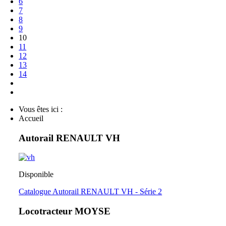
6
7
8
9
10
11
12
13
14
Vous êtes ici :
Accueil
Autorail RENAULT VH
Disponible
Catalogue Autorail RENAULT VH - Série 2
Locotracteur MOYSE