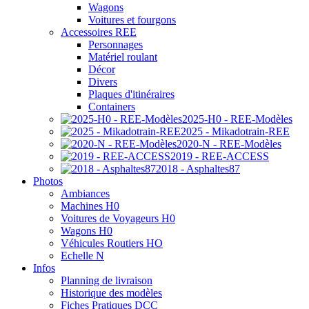
Wagons
Voitures et fourgons
Accessoires REE
Personnages
Matériel roulant
Décor
Divers
Plaques d'itinéraires
Containers
2025-H0 - REE-Modèles
2025 - Mikadotrain-REE
2020-N - REE-Modèles
2019 - REE-ACCESS
2018 - Asphaltes87
Photos
Ambiances
Machines H0
Voitures de Voyageurs H0
Wagons H0
Véhicules Routiers HO
Echelle N
Infos
Planning de livraison
Historique des modèles
Fiches Pratiques DCC