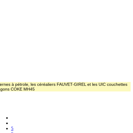
ernes à pétrole, les céréaliers FAUVET-GIREL et les UIC couchettes
 wagons COKE MH45
5