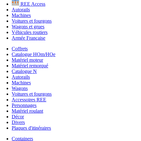
REE Access
Autorails
Machines
Voitures et fourgons
Wagons et grues
Véhicules routiers
Armée Française
Coffrets
Catalogue HOm/HOe
Matériel moteur
Matériel remorqué
Catalogue N
Autorails
Machines
Wagons
Voitures et fourgons
Accessoires REE
Personnages
Matériel roulant
Décor
Divers
Plaques d'itinéraires
Containers