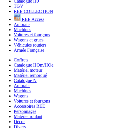
Catalogue H0
TGV
REE COLLECTION
REE Access
Autorails
Machines
Voitures et fourgons
Wagons et grues
Véhicules routiers
Armée Française
Coffrets
Catalogue HOm/HOe
Matériel moteur
Matériel remorqué
Catalogue N
Autorails
Machines
Wagons
Voitures et fourgons
Accessoires REE
Personnages
Matériel roulant
Décor
Divers