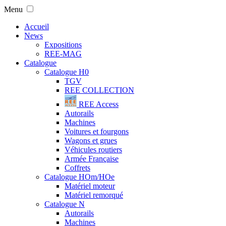
Menu
Accueil
News
Expositions
REE-MAG
Catalogue
Catalogue H0
TGV
REE COLLECTION
REE Access
Autorails
Machines
Voitures et fourgons
Wagons et grues
Véhicules routiers
Armée Française
Coffrets
Catalogue HOm/HOe
Matériel moteur
Matériel remorqué
Catalogue N
Autorails
Machines