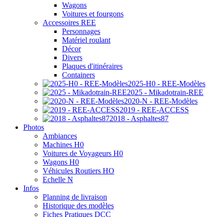
Wagons
Voitures et fourgons
Accessoires REE
Personnages
Matériel roulant
Décor
Divers
Plaques d'itinéraires
Containers
2025-H0 - REE-Modèles
2025 - Mikadotrain-REE
2020-N - REE-Modèles
2019 - REE-ACCESS
2018 - Asphaltes87
Photos
Ambiances
Machines H0
Voitures de Voyageurs H0
Wagons H0
Véhicules Routiers HO
Echelle N
Infos
Planning de livraison
Historique des modèles
Fiches Pratiques DCC