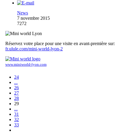
News
7 novembre 2015
7272
Réservez votre place pour une visite en avant-première sur:
fr.ulule.com/mini-world-lyon-2
www.miniworld-lyon.com
24
...
26
27
28
29
...
31
32
33