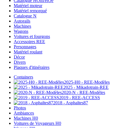
Catalogue HOm/HOe
Matériel moteur
Matériel remorqué
Catalogue N
Autorails
Machines
Wagons
Voitures et fourgons
Accessoires REE
Personnages
Matériel roulant
Décor
Divers
Plaques d'itinéraires
Containers
2025-H0 - REE-Modèles
2025 - Mikadotrain-REE
2020-N - REE-Modèles
2019 - REE-ACCESS
2018 - Asphaltes87
Photos
Ambiances
Machines H0
Voitures de Voyageurs H0