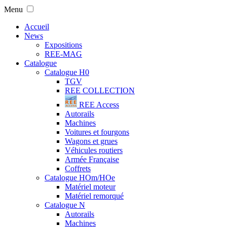
Menu
Accueil
News
Expositions
REE-MAG
Catalogue
Catalogue H0
TGV
REE COLLECTION
REE Access
Autorails
Machines
Voitures et fourgons
Wagons et grues
Véhicules routiers
Armée Française
Coffrets
Catalogue HOm/HOe
Matériel moteur
Matériel remorqué
Catalogue N
Autorails
Machines