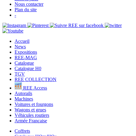
Nous contacter
Plan du site
-
Accueil
News
Expositions
REE-MAG
Catalogue
Catalogue H0
TGV
REE COLLECTION
REE Access
Autorails
Machines
Voitures et fourgons
Wagons et grues
Véhicules routiers
Armée Française
Coffrets