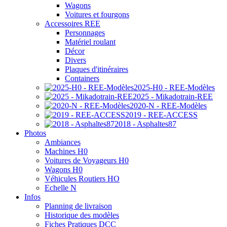
Wagons
Voitures et fourgons
Accessoires REE
Personnages
Matériel roulant
Décor
Divers
Plaques d'itinéraires
Containers
2025-H0 - REE-Modèles
2025 - Mikadotrain-REE
2020-N - REE-Modèles
2019 - REE-ACCESS
2018 - Asphaltes87
Photos
Ambiances
Machines H0
Voitures de Voyageurs H0
Wagons H0
Véhicules Routiers HO
Echelle N
Infos
Planning de livraison
Historique des modèles
Fiches Pratiques DCC