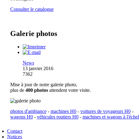
Consulter le catalogue
Galerie photos
News
13 janvier 2016
7362
Mise à jour de notre galerie photo,
plus de
400 photos
attendent votre visite.
photos d'ambiance
-
machines H0
-
voitures de voyageurs H0
-
wagons H0
-
véhicules routiers H0
-
machines et wagons à l'éche
Contact
Notices