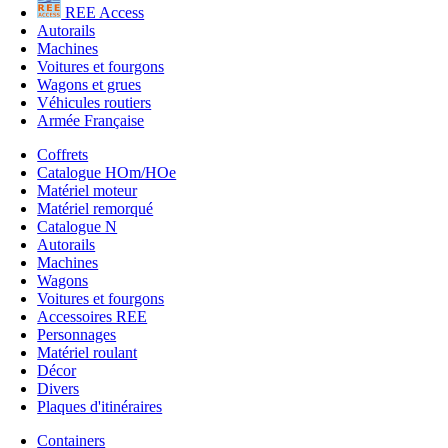
REE Access
Autorails
Machines
Voitures et fourgons
Wagons et grues
Véhicules routiers
Armée Française
Coffrets
Catalogue HOm/HOe
Matériel moteur
Matériel remorqué
Catalogue N
Autorails
Machines
Wagons
Voitures et fourgons
Accessoires REE
Personnages
Matériel roulant
Décor
Divers
Plaques d'itinéraires
Containers