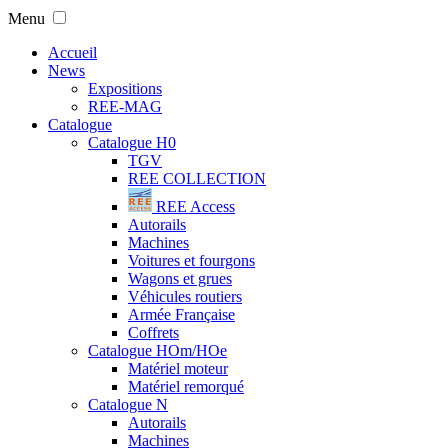
Menu
Accueil
News
Expositions
REE-MAG
Catalogue
Catalogue H0
TGV
REE COLLECTION
REE Access
Autorails
Machines
Voitures et fourgons
Wagons et grues
Véhicules routiers
Armée Française
Coffrets
Catalogue HOm/HOe
Matériel moteur
Matériel remorqué
Catalogue N
Autorails
Machines