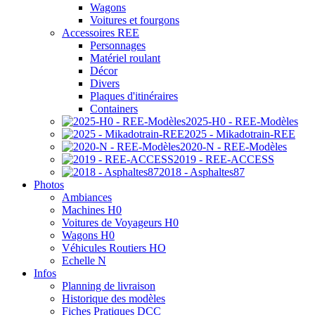
Wagons
Voitures et fourgons
Accessoires REE
Personnages
Matériel roulant
Décor
Divers
Plaques d'itinéraires
Containers
2025-H0 - REE-Modèles
2025 - Mikadotrain-REE
2020-N - REE-Modèles
2019 - REE-ACCESS
2018 - Asphaltes87
Photos
Ambiances
Machines H0
Voitures de Voyageurs H0
Wagons H0
Véhicules Routiers HO
Echelle N
Infos
Planning de livraison
Historique des modèles
Fiches Pratiques DCC