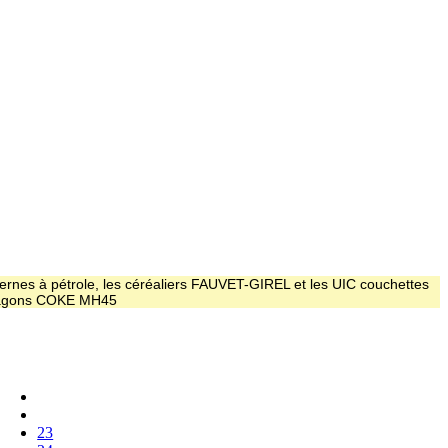
ernes à pétrole, les céréaliers FAUVET-GIREL et les UIC couchettes
 wagons COKE MH45
23