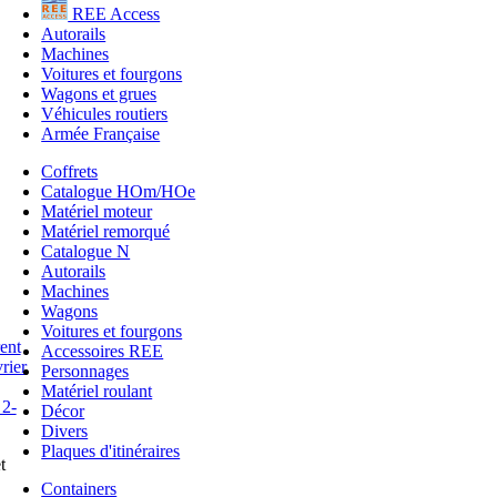
REE Access
Autorails
Machines
Voitures et fourgons
Wagons et grues
Véhicules routiers
Armée Française
Coffrets
Catalogue HOm/HOe
Matériel moteur
Matériel remorqué
Catalogue N
Autorails
Machines
Wagons
Voitures et fourgons
Accessoires REE
Personnages
Matériel roulant
Décor
Divers
Plaques d'itinéraires
t
Containers