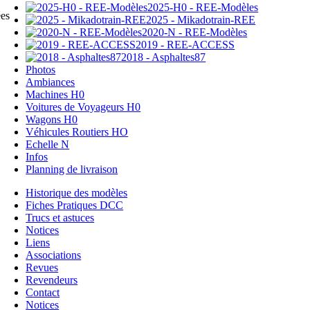
2025-H0 - REE-Modèles
ées
2025 - Mikadotrain-REE
2020-N - REE-Modèles
2019 - REE-ACCESS
2018 - Asphaltes87
Photos
Ambiances
Machines H0
Voitures de Voyageurs H0
Wagons H0
Véhicules Routiers HO
Echelle N
Infos
Planning de livraison
Historique des modèles
Fiches Pratiques DCC
Trucs et astuces
Notices
Liens
Associations
Revues
Revendeurs
Contact
Notices