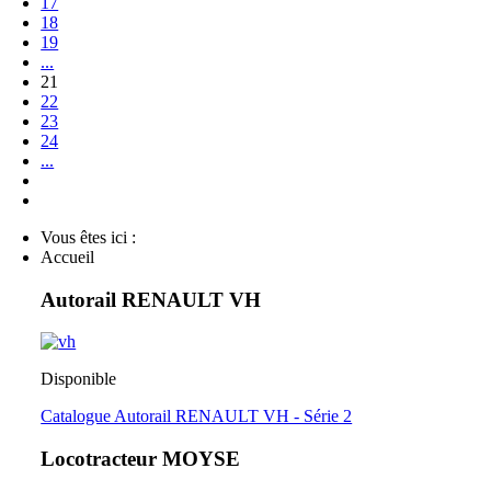
17
18
19
...
21
22
23
24
...
Vous êtes ici :
Accueil
Autorail RENAULT VH
Disponible
Catalogue Autorail RENAULT VH - Série 2
Locotracteur MOYSE