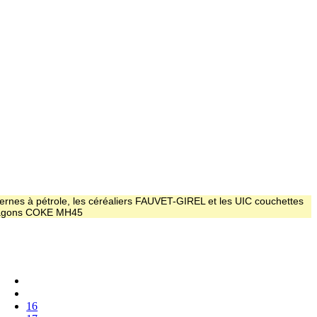
ernes à pétrole, les céréaliers FAUVET-GIREL et les UIC couchettes
 wagons COKE MH45
16