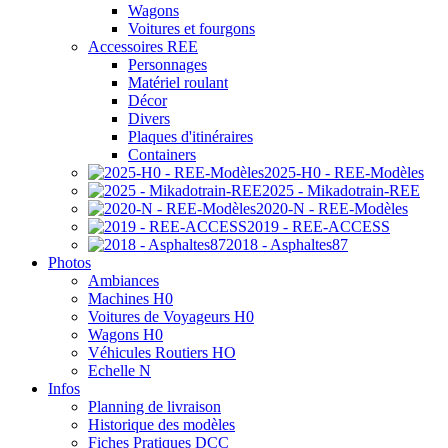
Wagons
Voitures et fourgons
Accessoires REE
Personnages
Matériel roulant
Décor
Divers
Plaques d'itinéraires
Containers
2025-H0 - REE-Modèles
2025 - Mikadotrain-REE
2020-N - REE-Modèles
2019 - REE-ACCESS
2018 - Asphaltes87
Photos
Ambiances
Machines H0
Voitures de Voyageurs H0
Wagons H0
Véhicules Routiers HO
Echelle N
Infos
Planning de livraison
Historique des modèles
Fiches Pratiques DCC