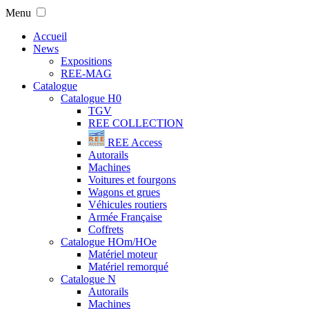
Menu
Accueil
News
Expositions
REE-MAG
Catalogue
Catalogue H0
TGV
REE COLLECTION
REE Access
Autorails
Machines
Voitures et fourgons
Wagons et grues
Véhicules routiers
Armée Française
Coffrets
Catalogue HOm/HOe
Matériel moteur
Matériel remorqué
Catalogue N
Autorails
Machines