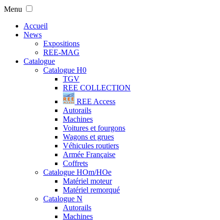
Menu
Accueil
News
Expositions
REE-MAG
Catalogue
Catalogue H0
TGV
REE COLLECTION
REE Access
Autorails
Machines
Voitures et fourgons
Wagons et grues
Véhicules routiers
Armée Française
Coffrets
Catalogue HOm/HOe
Matériel moteur
Matériel remorqué
Catalogue N
Autorails
Machines