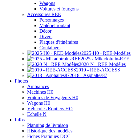
Wagons
Voitures et fourgons
Accessoires REE
Personnages
Matériel roulant
Décor
Divers
Plaques d'itinéraires
Containers
2025-H0 - REE-Modèles
2025 - Mikadotrain-REE
2020-N - REE-Modèles
2019 - REE-ACCESS
2018 - Asphaltes87
Photos
Ambiances
Machines H0
Voitures de Voyageurs H0
Wagons H0
Véhicules Routiers HO
Echelle N
Infos
Planning de livraison
Historique des modèles
Fiches Pratiques DCC