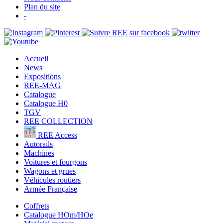
Plan du site
-
Accueil
News
Expositions
REE-MAG
Catalogue
Catalogue H0
TGV
REE COLLECTION
REE Access
Autorails
Machines
Voitures et fourgons
Wagons et grues
Véhicules routiers
Armée Française
Coffrets
Catalogue HOm/HOe