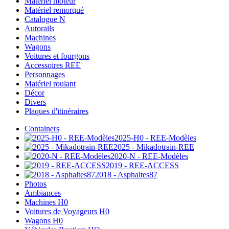
Matériel moteur
Matériel remorqué
Catalogue N
Autorails
Machines
Wagons
Voitures et fourgons
Accessoires REE
Personnages
Matériel roulant
Décor
Divers
Plaques d'itinéraires
Containers
2025-H0 - REE-Modèles
2025 - Mikadotrain-REE
2020-N - REE-Modèles
2019 - REE-ACCESS
2018 - Asphaltes87
Photos
Ambiances
Machines H0
Voitures de Voyageurs H0
Wagons H0