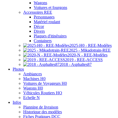
Wagons
Voitures et fourgons
Accessoires REE
Personnages
Matériel roulant
Décor
Divers
Plaques d'itinéraires
Containers
2025-H0 - REE-Modèles
2025 - Mikadotrain-REE
2020-N - REE-Modèles
2019 - REE-ACCESS
2018 - Asphaltes87
Photos
Ambiances
Machines H0
Voitures de Voyageurs H0
Wagons H0
Véhicules Routiers HO
Echelle N
Infos
Planning de livraison
Historique des modèles
Fiches Pratiques DCC