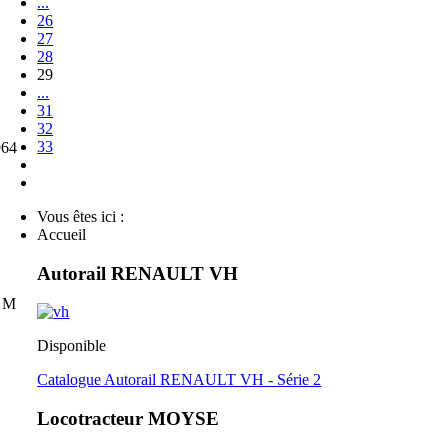
...
26
27
28
29
...
31
32
33
964
Vous êtes ici :
Accueil
Autorail RENAULT VH
e M
Disponible
Catalogue Autorail RENAULT VH - Série 2
Locotracteur MOYSE