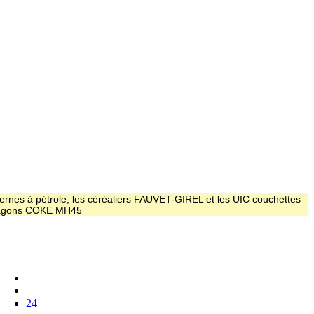
ernes à pétrole, les céréaliers FAUVET-GIREL et les UIC couchettes
 wagons COKE MH45
24