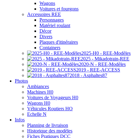
Wagons
Voitures et fourgons
Accessoires REE
Personnages
Matériel roulant
Décor
Divers
Plaques d'itinéraires
Containers
2025-H0 - REE-Modèles
2025 - Mikadotrain-REE
2020-N - REE-Modèles
2019 - REE-ACCESS
2018 - Asphaltes87
Photos
Ambiances
Machines H0
Voitures de Voyageurs H0
Wagons H0
Véhicules Routiers HO
Echelle N
Infos
Planning de livraison
Historique des modèles
Fiches Pratiques DCC