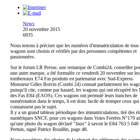
News
20 novembre 2015
6935
Nous tenons à préciser que les numéros d'immatriculation de tous
wagons sont choisis et vérifiés par des personnes compétentes et
passionnées.
Sur le forum LR Presse, une remarque de Combi24, conseiller po
une autre marque, a été formulée ce vendredi 20 novembre sur les
tombereaux E74 Fas produits en partenariat avec Sud-Express.
Monsieur Gilles Boivin (Combi 24) connait parfaitement les wag
puisqu'il cite, comme par hasard, les wagons qui ont récupéré les
des Fas E84 (EAOS). Ces wagons ont permuté leurs tranches de
numérotation dans le temps, il est donc facile de tromper ceux qui
connaissent pas le sujet.
Il y a un grand tableau périodique des immatriculations, tiré des ét
numériques SNCF, pour ces wagons dans Voies Ferrées N°179 ai
qu'une photo du wagon déclaré "faux" à savoir le E84 763 5 048 
Pertuis, signé Patrice Bouillin, page 48.
Nous possédons des photos de la plupart des références des wago