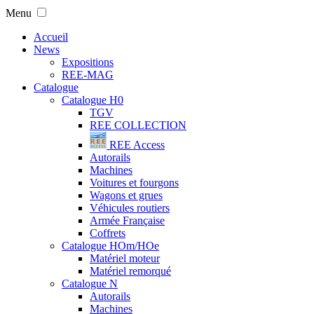
Menu
Accueil
News
Expositions
REE-MAG
Catalogue
Catalogue H0
TGV
REE COLLECTION
REE Access
Autorails
Machines
Voitures et fourgons
Wagons et grues
Véhicules routiers
Armée Française
Coffrets
Catalogue HOm/HOe
Matériel moteur
Matériel remorqué
Catalogue N
Autorails
Machines