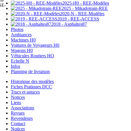
2025-H0 - REE-Modèles
SE-
2025 - Mikadotrain-REE
2020-N - REE-Modèles
2019 - REE-ACCESS
2018 - Asphaltes87
Photos
Ambiances
Machines H0
Voitures de Voyageurs H0
Wagons H0
Véhicules Routiers HO
Echelle N
Infos
Planning de livraison
Historique des modèles
Fiches Pratiques DCC
Trucs et astuces
Notices
Liens
Associations
Revues
Revendeurs
Contact
Notices