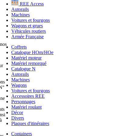
REE Access
Autorails
Machines
Voitures et fourgons
Wagons et grues
Véhicules routiers
Armée Française
 nos
Coffrets
Catalogue HOm/HOe
Matériel moteur
Matériel remorqué
ur
Catalogue N
Autorails
Machines
ons
Wagons
 N°
Voitures et fourgons
Accessoires REE
 ne
Personnages
Matériel roulant
ats
Décor
nsi
Divers
à
Plaques d'itinéraires
Containers
ns