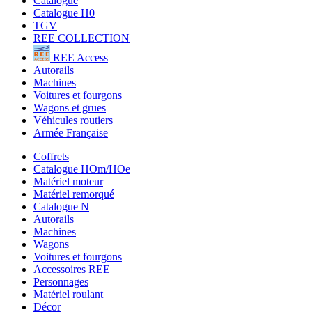
Catalogue
Catalogue H0
TGV
REE COLLECTION
REE Access
Autorails
Machines
Voitures et fourgons
Wagons et grues
Véhicules routiers
Armée Française
Coffrets
Catalogue HOm/HOe
Matériel moteur
Matériel remorqué
Catalogue N
Autorails
Machines
Wagons
Voitures et fourgons
Accessoires REE
Personnages
Matériel roulant
Décor