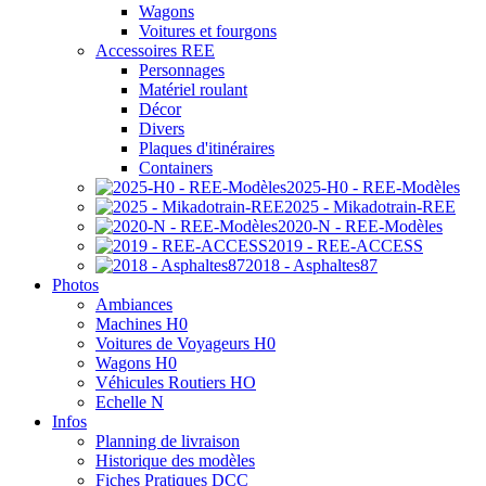
Wagons
Voitures et fourgons
Accessoires REE
Personnages
Matériel roulant
Décor
Divers
Plaques d'itinéraires
Containers
2025-H0 - REE-Modèles
2025 - Mikadotrain-REE
2020-N - REE-Modèles
2019 - REE-ACCESS
2018 - Asphaltes87
Photos
Ambiances
Machines H0
Voitures de Voyageurs H0
Wagons H0
Véhicules Routiers HO
Echelle N
Infos
Planning de livraison
Historique des modèles
Fiches Pratiques DCC