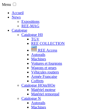
Menu
Accueil
News
Expositions
REE-MAG
Catalogue
Catalogue H0
TGV
REE COLLECTION
REE Access
Autorails
Machines
Voitures et fourgons
Wagons et grues
Véhicules routiers
Armée Française
Coffrets
Catalogue HOm/HOe
Matériel moteur
Matériel remorqué
Catalogue N
Autorails
Machines