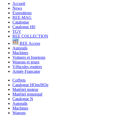
Accueil
News
Expositions
REE-MAG
Catalogue
Catalogue H0
TGV
REE COLLECTION
REE Access
Autorails
Machines
Voitures et fourgons
Wagons et grues
Véhicules routiers
Armée Française
Coffrets
Catalogue HOm/HOe
Matériel moteur
Matériel remorqué
Catalogue N
Autorails
Machines
Wagons