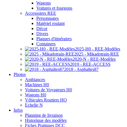
Wagons
Voitures et fourgons
Accessoires REE
Personnages
Matériel roulant
Décor
Divers
Plaques d'itinéraires
Containers
2025-H0 - REE-Modèles
2025 - Mikadotrain-REE
2020-N - REE-Modèles
2019 - REE-ACCESS
2018 - Asphaltes87
Photos
Ambiances
Machines H0
Voitures de Voyageurs H0
Wagons H0
Véhicules Routiers HO
Echelle N
Infos
Planning de livraison
Historique des modèles
Fiches Pratiques DCC