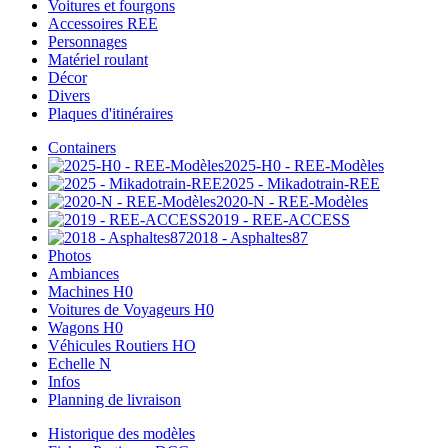
Voitures et fourgons
Accessoires REE
Personnages
Matériel roulant
Décor
Divers
Plaques d'itinéraires
Containers
2025-H0 - REE-Modèles
2025 - Mikadotrain-REE
2020-N - REE-Modèles
2019 - REE-ACCESS
2018 - Asphaltes87
Photos
Ambiances
Machines H0
Voitures de Voyageurs H0
Wagons H0
Véhicules Routiers HO
Echelle N
Infos
Planning de livraison
Historique des modèles