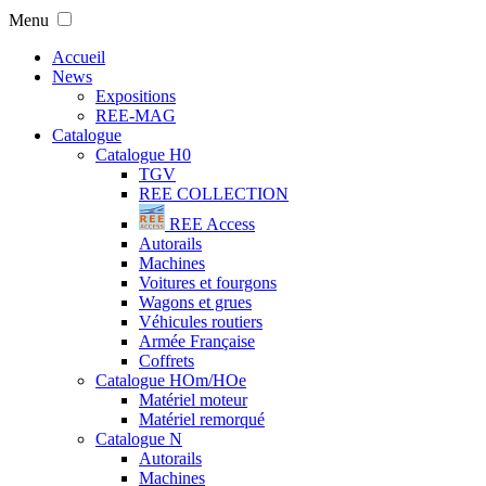
Menu
Accueil
News
Expositions
REE-MAG
Catalogue
Catalogue H0
TGV
REE COLLECTION
REE Access
Autorails
Machines
Voitures et fourgons
Wagons et grues
Véhicules routiers
Armée Française
Coffrets
Catalogue HOm/HOe
Matériel moteur
Matériel remorqué
Catalogue N
Autorails
Machines