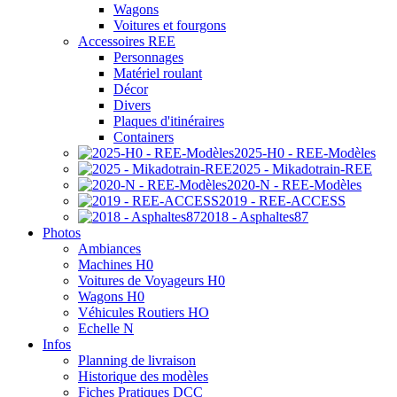
Wagons
Voitures et fourgons
Accessoires REE
Personnages
Matériel roulant
Décor
Divers
Plaques d'itinéraires
Containers
2025-H0 - REE-Modèles
2025 - Mikadotrain-REE
2020-N - REE-Modèles
2019 - REE-ACCESS
2018 - Asphaltes87
Photos
Ambiances
Machines H0
Voitures de Voyageurs H0
Wagons H0
Véhicules Routiers HO
Echelle N
Infos
Planning de livraison
Historique des modèles
Fiches Pratiques DCC