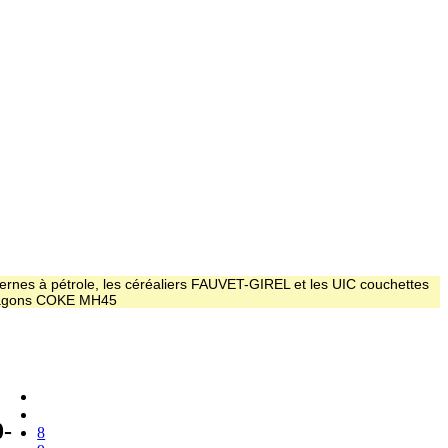
ernes à pétrole, les céréaliers FAUVET-GIREL et les UIC couchettes
 wagons COKE MH45
-
8