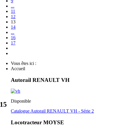
9
...
11
12
13
14
...
16
17
Vous êtes ici :
Accueil
Autorail RENAULT VH
Disponible
15
Catalogue Autorail RENAULT VH - Série 2
Locotracteur MOYSE