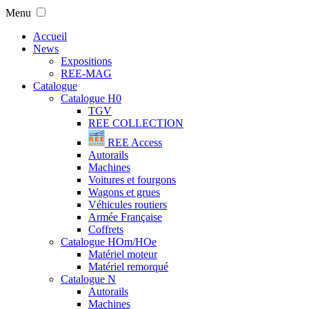
Menu
Accueil
News
Expositions
REE-MAG
Catalogue
Catalogue H0
TGV
REE COLLECTION
REE Access
Autorails
Machines
Voitures et fourgons
Wagons et grues
Véhicules routiers
Armée Française
Coffrets
Catalogue HOm/HOe
Matériel moteur
Matériel remorqué
Catalogue N
Autorails
Machines