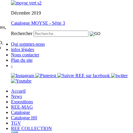
Décembre 2019
Catalogue MOYSE - Série 3
es,
Rechercher
D,
Qui sommes-nous
D
infos légales
Nous contacter
Plan du site
-
Accueil
News
Expositions
REE-MAG
Catalogue
Catalogue H0
TGV
REE COLLECTION