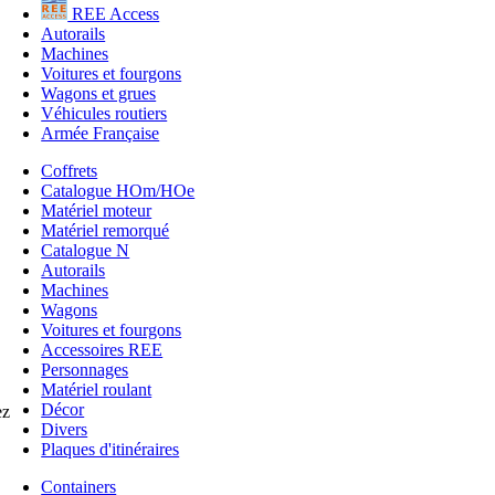
REE Access
Autorails
Machines
Voitures et fourgons
Wagons et grues
Véhicules routiers
Armée Française
Coffrets
Catalogue HOm/HOe
Matériel moteur
Matériel remorqué
Catalogue N
Autorails
Machines
Wagons
Voitures et fourgons
Accessoires REE
Personnages
Matériel roulant
Décor
ez
Divers
Plaques d'itinéraires
Containers