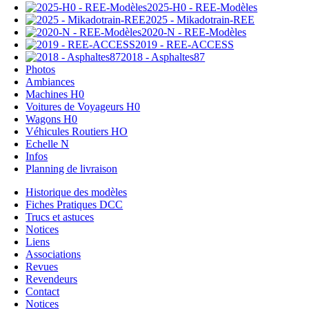
2025-H0 - REE-Modèles
2025 - Mikadotrain-REE
2020-N - REE-Modèles
2019 - REE-ACCESS
2018 - Asphaltes87
Photos
Ambiances
Machines H0
Voitures de Voyageurs H0
Wagons H0
Véhicules Routiers HO
Echelle N
Infos
Planning de livraison
Historique des modèles
Fiches Pratiques DCC
Trucs et astuces
Notices
Liens
Associations
Revues
Revendeurs
Contact
Notices