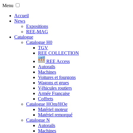
Menu
Accueil
News
Expositions
REE-MAG
Catalogue
Catalogue H0
TGV
REE COLLECTION
REE Access
Autorails
Machines
Voitures et fourgons
Wagons et grues
Véhicules routiers
Armée Française
Coffrets
Catalogue HOm/HOe
Matériel moteur
Matériel remorqué
Catalogue N
Autorails
Machines