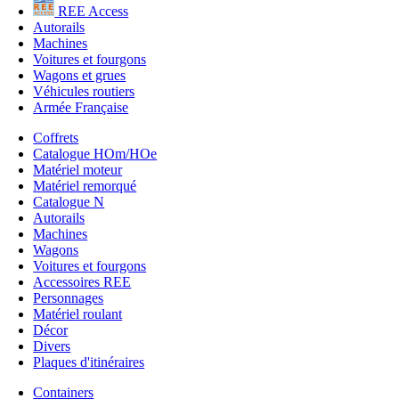
REE Access
Autorails
Machines
Voitures et fourgons
Wagons et grues
Véhicules routiers
Armée Française
Coffrets
Catalogue HOm/HOe
Matériel moteur
Matériel remorqué
Catalogue N
Autorails
Machines
Wagons
Voitures et fourgons
Accessoires REE
Personnages
Matériel roulant
Décor
Divers
Plaques d'itinéraires
Containers