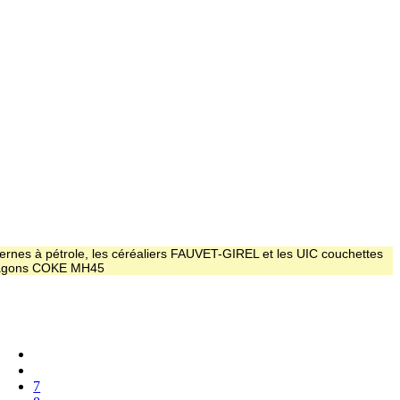
ernes à pétrole, les céréaliers FAUVET-GIREL et les UIC couchettes
 wagons COKE MH45
7