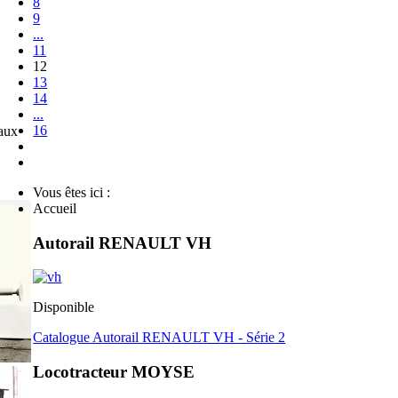
8
9
...
11
12
13
14
...
16
eaux
Vous êtes ici :
Accueil
Autorail RENAULT VH
Disponible
Catalogue Autorail RENAULT VH - Série 2
Locotracteur MOYSE