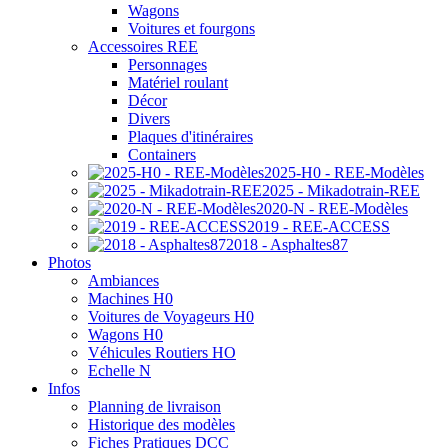
Wagons
Voitures et fourgons
Accessoires REE
Personnages
Matériel roulant
Décor
Divers
Plaques d'itinéraires
Containers
2025-H0 - REE-Modèles
2025 - Mikadotrain-REE
2020-N - REE-Modèles
2019 - REE-ACCESS
2018 - Asphaltes87
Photos
Ambiances
Machines H0
Voitures de Voyageurs H0
Wagons H0
Véhicules Routiers HO
Echelle N
Infos
Planning de livraison
Historique des modèles
Fiches Pratiques DCC