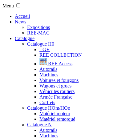
Menu
Accueil
News
Expositions
REE-MAG
Catalogue
Catalogue H0
TGV
REE COLLECTION
REE Access
Autorails
Machines
Voitures et fourgons
Wagons et grues
Véhicules routiers
Armée Française
Coffrets
Catalogue HOm/HOe
Matériel moteur
Matériel remorqué
Catalogue N
Autorails
Machines