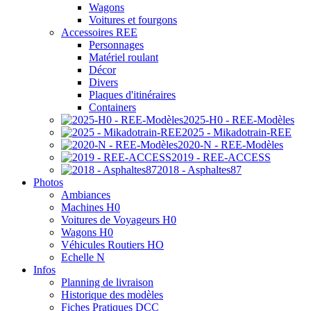
Wagons
Voitures et fourgons
Accessoires REE
Personnages
Matériel roulant
Décor
Divers
Plaques d'itinéraires
Containers
2025-H0 - REE-Modèles
2025 - Mikadotrain-REE
2020-N - REE-Modèles
2019 - REE-ACCESS
2018 - Asphaltes87
Photos
Ambiances
Machines H0
Voitures de Voyageurs H0
Wagons H0
Véhicules Routiers HO
Echelle N
Infos
Planning de livraison
Historique des modèles
Fiches Pratiques DCC