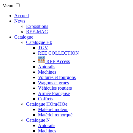
Menu
Accueil
News
Expositions
REE-MAG
Catalogue
Catalogue H0
TGV
REE COLLECTION
REE Access
Autorails
Machines
Voitures et fourgons
Wagons et grues
Véhicules routiers
Armée Française
Coffrets
Catalogue HOm/HOe
Matériel moteur
Matériel remorqué
Catalogue N
Autorails
Machines