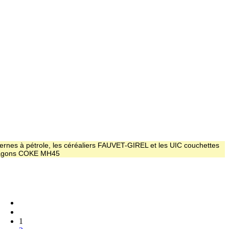
ernes à pétrole, les céréaliers FAUVET-GIREL et les UIC couchettes
 wagons COKE MH45
1