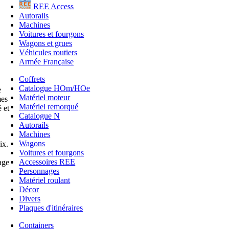
REE Access
Autorails
Machines
Voitures et fourgons
Wagons et grues
Véhicules routiers
Armée Française
Coffrets
Catalogue HOm/HOe
e
Matériel moteur
mes
Matériel remorqué
 et
Catalogue N
Autorails
Machines
Wagons
ix.
Voitures et fourgons
Accessoires REE
age
Personnages
Matériel roulant
Décor
Divers
Plaques d'itinéraires
Containers