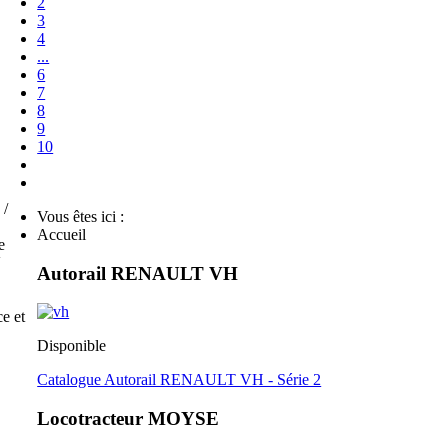
2
3
4
...
6
7
8
9
10
 /
Vous êtes ici :
Accueil
e
V
Autorail RENAULT VH
e et
Disponible
Catalogue Autorail RENAULT VH - Série 2
Locotracteur MOYSE