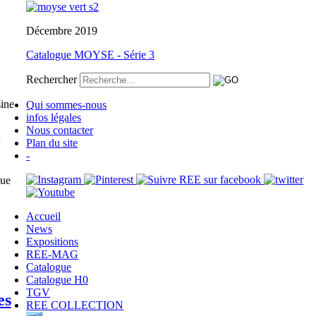
Décembre 2019
Catalogue MOYSE - Série 3
Rechercher
sine
Qui sommes-nous
infos légales
Nous contacter
Plan du site
-
que
Accueil
News
Expositions
REE-MAG
Catalogue
Catalogue H0
TGV
es
REE COLLECTION