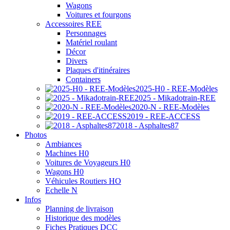
Wagons
Voitures et fourgons
Accessoires REE
Personnages
Matériel roulant
Décor
Divers
Plaques d'itinéraires
Containers
2025-H0 - REE-Modèles
2025 - Mikadotrain-REE
2020-N - REE-Modèles
2019 - REE-ACCESS
2018 - Asphaltes87
Photos
Ambiances
Machines H0
Voitures de Voyageurs H0
Wagons H0
Véhicules Routiers HO
Echelle N
Infos
Planning de livraison
Historique des modèles
Fiches Pratiques DCC