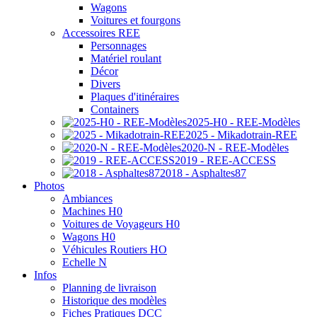
Wagons
Voitures et fourgons
Accessoires REE
Personnages
Matériel roulant
Décor
Divers
Plaques d'itinéraires
Containers
2025-H0 - REE-Modèles
2025 - Mikadotrain-REE
2020-N - REE-Modèles
2019 - REE-ACCESS
2018 - Asphaltes87
Photos
Ambiances
Machines H0
Voitures de Voyageurs H0
Wagons H0
Véhicules Routiers HO
Echelle N
Infos
Planning de livraison
Historique des modèles
Fiches Pratiques DCC