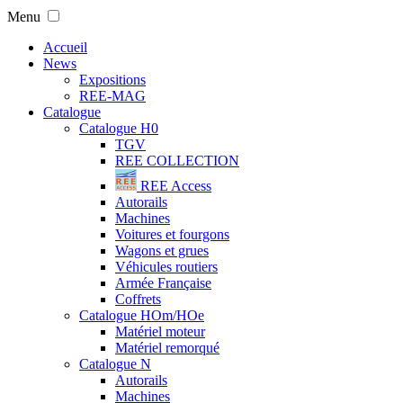
Menu
Accueil
News
Expositions
REE-MAG
Catalogue
Catalogue H0
TGV
REE COLLECTION
REE Access
Autorails
Machines
Voitures et fourgons
Wagons et grues
Véhicules routiers
Armée Française
Coffrets
Catalogue HOm/HOe
Matériel moteur
Matériel remorqué
Catalogue N
Autorails
Machines