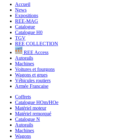
Accueil
News
Expositions
REE-MAG
Catalogue
Catalogue H0
TGV
REE COLLECTION
REE Access
Autorails
Machines
Voitures et fourgons
Wagons et grues
Véhicules routiers
Armée Française
Coffrets
Catalogue HOm/HOe
Matériel moteur
Matériel remorqué
Catalogue N
Autorails
Machines
Wagons