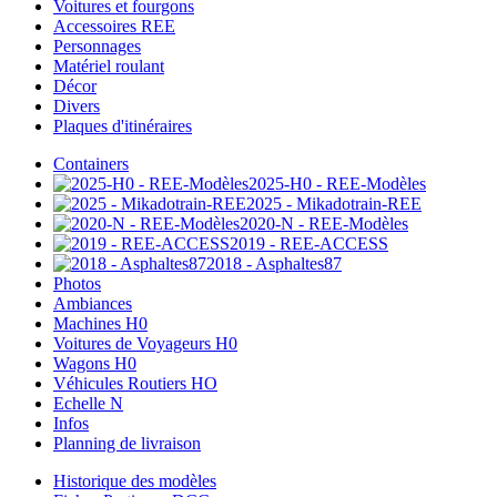
Voitures et fourgons
Accessoires REE
Personnages
Matériel roulant
Décor
Divers
Plaques d'itinéraires
Containers
2025-H0 - REE-Modèles
2025 - Mikadotrain-REE
2020-N - REE-Modèles
2019 - REE-ACCESS
2018 - Asphaltes87
Photos
Ambiances
Machines H0
Voitures de Voyageurs H0
Wagons H0
Véhicules Routiers HO
Echelle N
Infos
Planning de livraison
Historique des modèles