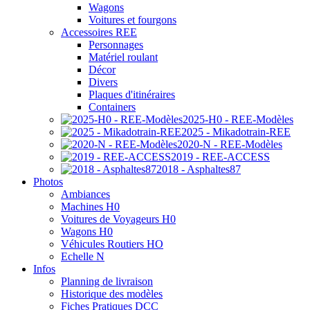
Wagons
Voitures et fourgons
Accessoires REE
Personnages
Matériel roulant
Décor
Divers
Plaques d'itinéraires
Containers
2025-H0 - REE-Modèles
2025 - Mikadotrain-REE
2020-N - REE-Modèles
2019 - REE-ACCESS
2018 - Asphaltes87
Photos
Ambiances
Machines H0
Voitures de Voyageurs H0
Wagons H0
Véhicules Routiers HO
Echelle N
Infos
Planning de livraison
Historique des modèles
Fiches Pratiques DCC