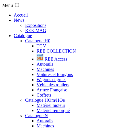
Menu
Accueil
News
Expositions
REE-MAG
Catalogue
Catalogue H0
TGV
REE COLLECTION
REE Access
Autorails
Machines
Voitures et fourgons
Wagons et grues
Véhicules routiers
Armée Française
Coffrets
Catalogue HOm/HOe
Matériel moteur
Matériel remorqué
Catalogue N
Autorails
Machines