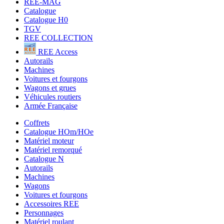
REE-MAG
Catalogue
Catalogue H0
TGV
REE COLLECTION
REE Access
Autorails
Machines
Voitures et fourgons
Wagons et grues
Véhicules routiers
Armée Française
Coffrets
Catalogue HOm/HOe
Matériel moteur
Matériel remorqué
Catalogue N
Autorails
Machines
Wagons
Voitures et fourgons
Accessoires REE
Personnages
Matériel roulant