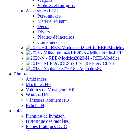
Wagons
Voitures et fourgons
Accessoires REE
Personnages
Matériel roulant
Décor
Divers
Plaques d'itinéraires
Containers
2025-H0 - REE-Modèles
2025 - Mikadotrain-REE
2020-N - REE-Modèles
2019 - REE-ACCESS
2018 - Asphaltes87
Photos
Ambiances
Machines H0
Voitures de Voyageurs H0
Wagons H0
Véhicules Routiers HO
Echelle N
Infos
Planning de livraison
Historique des modèles
Fiches Pratiques DCC