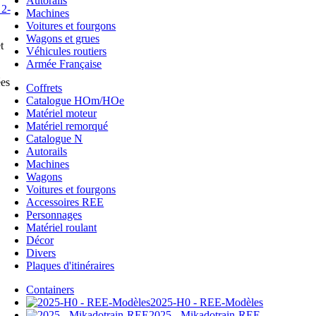
Autorails
Machines
Voitures et fourgons
Wagons et grues
t
Véhicules routiers
Armée Française
ées
Coffrets
Catalogue HOm/HOe
Matériel moteur
Matériel remorqué
Catalogue N
Autorails
Machines
Wagons
Voitures et fourgons
Accessoires REE
Personnages
Matériel roulant
Décor
Divers
Plaques d'itinéraires
Containers
2025-H0 - REE-Modèles
2025 - Mikadotrain-REE