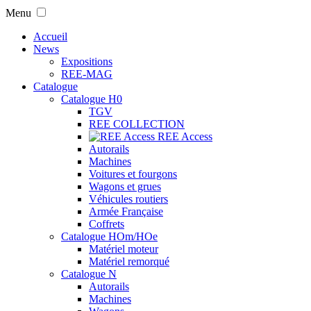
Menu
Accueil
News
Expositions
REE-MAG
Catalogue
Catalogue H0
TGV
REE COLLECTION
REE Access
Autorails
Machines
Voitures et fourgons
Wagons et grues
Véhicules routiers
Armée Française
Coffrets
Catalogue HOm/HOe
Matériel moteur
Matériel remorqué
Catalogue N
Autorails
Machines