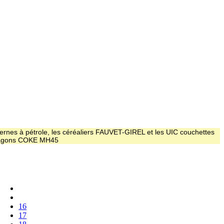
ernes à pétrole, les céréaliers FAUVET-GIREL et les UIC couchettes
 wagons COKE MH45
16
17