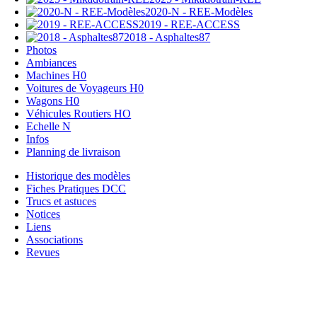
2020-N - REE-Modèles
2019 - REE-ACCESS
2018 - Asphaltes87
Photos
Ambiances
Machines H0
Voitures de Voyageurs H0
Wagons H0
Véhicules Routiers HO
Echelle N
Infos
Planning de livraison
Historique des modèles
Fiches Pratiques DCC
Trucs et astuces
Notices
Liens
Associations
Revues