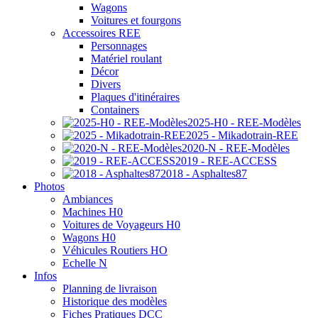
Wagons
Voitures et fourgons
Accessoires REE
Personnages
Matériel roulant
Décor
Divers
Plaques d'itinéraires
Containers
2025-H0 - REE-Modèles
2025 - Mikadotrain-REE
2020-N - REE-Modèles
2019 - REE-ACCESS
2018 - Asphaltes87
Photos
Ambiances
Machines H0
Voitures de Voyageurs H0
Wagons H0
Véhicules Routiers HO
Echelle N
Infos
Planning de livraison
Historique des modèles
Fiches Pratiques DCC