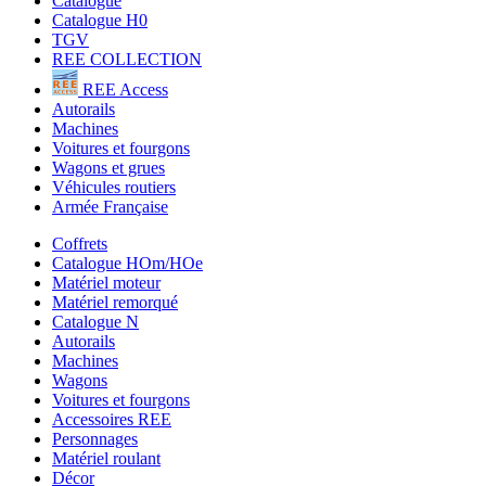
Catalogue
Catalogue H0
TGV
REE COLLECTION
REE Access
Autorails
Machines
Voitures et fourgons
Wagons et grues
Véhicules routiers
Armée Française
Coffrets
Catalogue HOm/HOe
Matériel moteur
Matériel remorqué
Catalogue N
Autorails
Machines
Wagons
Voitures et fourgons
Accessoires REE
Personnages
Matériel roulant
Décor