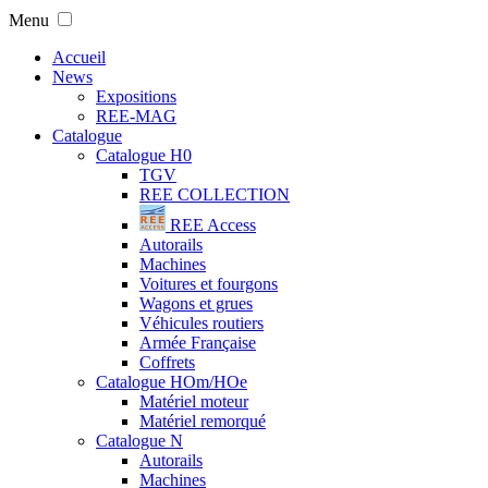
Menu
Accueil
News
Expositions
REE-MAG
Catalogue
Catalogue H0
TGV
REE COLLECTION
REE Access
Autorails
Machines
Voitures et fourgons
Wagons et grues
Véhicules routiers
Armée Française
Coffrets
Catalogue HOm/HOe
Matériel moteur
Matériel remorqué
Catalogue N
Autorails
Machines