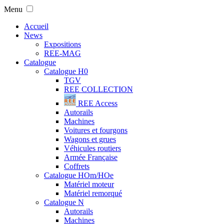
Menu
Accueil
News
Expositions
REE-MAG
Catalogue
Catalogue H0
TGV
REE COLLECTION
REE Access
Autorails
Machines
Voitures et fourgons
Wagons et grues
Véhicules routiers
Armée Française
Coffrets
Catalogue HOm/HOe
Matériel moteur
Matériel remorqué
Catalogue N
Autorails
Machines