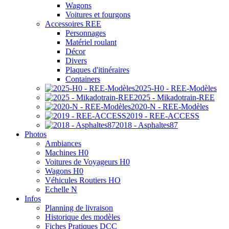
Wagons
Voitures et fourgons
Accessoires REE
Personnages
Matériel roulant
Décor
Divers
Plaques d'itinéraires
Containers
2025-H0 - REE-Modèles
2025 - Mikadotrain-REE
2020-N - REE-Modèles
2019 - REE-ACCESS
2018 - Asphaltes87
Photos
Ambiances
Machines H0
Voitures de Voyageurs H0
Wagons H0
Véhicules Routiers HO
Echelle N
Infos
Planning de livraison
Historique des modèles
Fiches Pratiques DCC