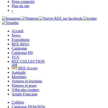
Nous contacter
Plan du site
-
Accueil
News
Expositions
REE-MAG
Catalogue
Catalogue H0
TGV
REE COLLECTION
REE Access
Autorails
Machines
Voitures et fourgons
Wagons et grues
Véhicules routiers
Armée Française
Coffrets
Catalogue HOm/HOe