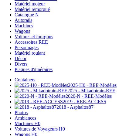
Matériel moteur
Matériel remorqué
Catalogue N
Autorails
Machines
Wagons
Voitures et fourgons
Accessoires REE
Personnages
Matériel roulant
Décor
Divers
Plaques d'itinéraires
Containers
2025-H0 - REE-Modèles
2025 - Mikadotrain-REE
2020-N - REE-Modèles
2019 - REE-ACCESS
2018 - Asphaltes87
Photos
Ambiances
Machines H0
Voitures de Voyageurs H0
Wagons H0