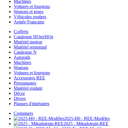
Machines
Voitures et fourgons
Wagons et grues
Véhicules routiers
Armée Française
Coffrets
Catalogue HOm/HOe
Matériel moteur
Matériel remorqué
Catalogue N
Autorails
Machines
Wagons
Voitures et fourgons
Accessoires REE
Personnages
Matériel roulant
Décor
Divers
Plaques d'itinéraires
Containers
2025-H0 - REE-Modèles
2025 - Mikadotrain-REE