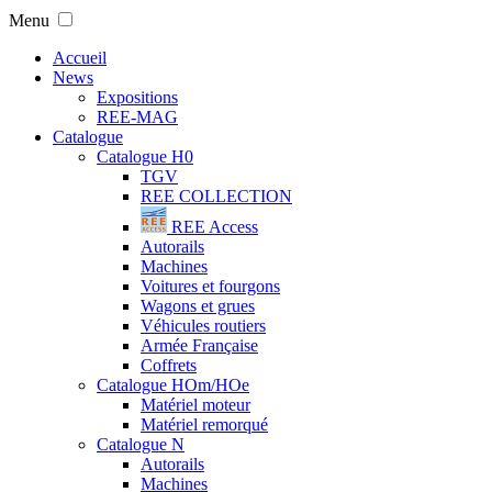
Menu
Accueil
News
Expositions
REE-MAG
Catalogue
Catalogue H0
TGV
REE COLLECTION
REE Access
Autorails
Machines
Voitures et fourgons
Wagons et grues
Véhicules routiers
Armée Française
Coffrets
Catalogue HOm/HOe
Matériel moteur
Matériel remorqué
Catalogue N
Autorails
Machines