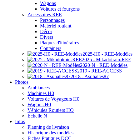
Wagons
Voitures et fourgons
Accessoires REE
Personnages
Matériel roulant
Décor
Divers
Plaques d'itinéraires
Containers
2025-H0 - REE-Modèles
2025 - Mikadotrain-REE
2020-N - REE-Modèles
2019 - REE-ACCESS
2018 - Asphaltes87
Photos
Ambiances
Machines H0
Voitures de Voyageurs H0
Wagons H0
Véhicules Routiers HO
Echelle N
Infos
Planning de livraison
Historique des modèles
Fiches Pratiques DCC