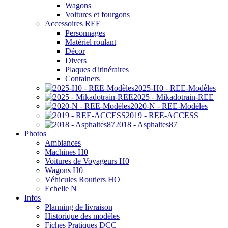
Wagons
Voitures et fourgons
Accessoires REE
Personnages
Matériel roulant
Décor
Divers
Plaques d'itinéraires
Containers
2025-H0 - REE-Modèles
2025 - Mikadotrain-REE
2020-N - REE-Modèles
2019 - REE-ACCESS
2018 - Asphaltes87
Photos
Ambiances
Machines H0
Voitures de Voyageurs H0
Wagons H0
Véhicules Routiers HO
Echelle N
Infos
Planning de livraison
Historique des modèles
Fiches Pratiques DCC