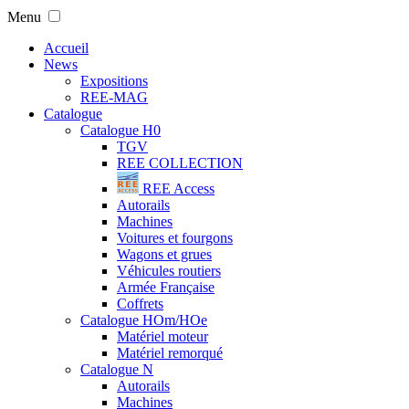
Menu
Accueil
News
Expositions
REE-MAG
Catalogue
Catalogue H0
TGV
REE COLLECTION
REE Access
Autorails
Machines
Voitures et fourgons
Wagons et grues
Véhicules routiers
Armée Française
Coffrets
Catalogue HOm/HOe
Matériel moteur
Matériel remorqué
Catalogue N
Autorails
Machines