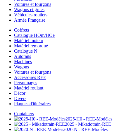
Voitures et fourgons
Wagons et grues
Véhicules routiers
Armée Française
Coffrets
Catalogue HOm/HOe
Matériel moteur
Matériel remorqué
Catalogue N
Autorails
Machines
Wagons
Voitures et fourgons
Accessoires REE
Personnages
Matériel roulant
Décor
Divers
Plaques d'itinéraires
Containers
2025-H0 - REE-Modèles
2025 - Mikadotrain-REE
2020-N - REE-Modèles