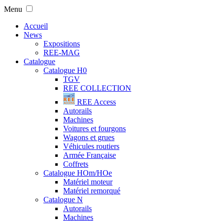
Menu
Accueil
News
Expositions
REE-MAG
Catalogue
Catalogue H0
TGV
REE COLLECTION
REE Access
Autorails
Machines
Voitures et fourgons
Wagons et grues
Véhicules routiers
Armée Française
Coffrets
Catalogue HOm/HOe
Matériel moteur
Matériel remorqué
Catalogue N
Autorails
Machines