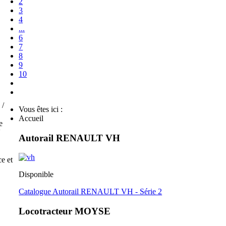
2
3
4
...
6
7
8
9
10
 /
Vous êtes ici :
Accueil
e
V
Autorail RENAULT VH
e et
Disponible
Catalogue Autorail RENAULT VH - Série 2
Locotracteur MOYSE