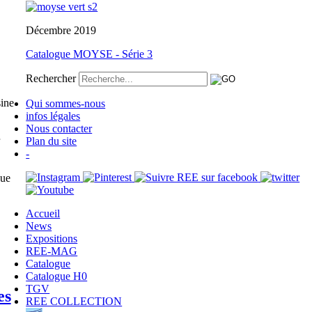
Décembre 2019
Catalogue MOYSE - Série 3
Rechercher
sine
Qui sommes-nous
infos légales
Nous contacter
Plan du site
-
que
Accueil
News
Expositions
REE-MAG
Catalogue
Catalogue H0
TGV
es
REE COLLECTION