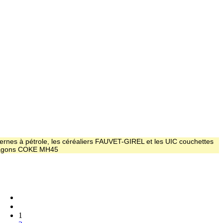
ernes à pétrole, les céréaliers FAUVET-GIREL et les UIC couchettes
 wagons COKE MH45
1