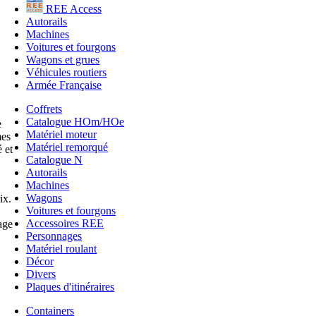
REE Access
Autorails
Machines
Voitures et fourgons
Wagons et grues
Véhicules routiers
Armée Française
Coffrets
Catalogue HOm/HOe
e
Matériel moteur
mes
Matériel remorqué
 et
Catalogue N
Autorails
Machines
Wagons
ix.
Voitures et fourgons
Accessoires REE
age
Personnages
Matériel roulant
Décor
Divers
Plaques d'itinéraires
Containers