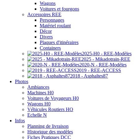
Wagons
Voitures et fourgons
Accessoires REE
Personnages
Matériel roulant
Décor
Divers
Plaques d'itinéraires
Containers
2025-H0 - REE-Modèles
2025 - Mikadotrain-REE
2020-N - REE-Modèles
2019 - REE-ACCESS
2018 - Asphaltes87
Photos
Ambiances
Machines H0
Voitures de Voyageurs H0
Wagons H0
Véhicules Routiers HO
Echelle N
Infos
Planning de livraison
Historique des modèles
Fiches Pratiques DCC